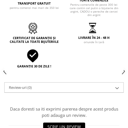
TOATE COMENZILE
TRANSPORT GRATUIT
Pentru comenzile de peste 300 lei
pentru comenzi mai mari de 350 lei
care contin cel putin o bijuterie din
argint, CADOU o pereche de cercei
din argint
LIVRARE ÎN 24 - 48 H
CERTIFICAT DE GARANȚIE ȘI
CALITATE LA TOATE BIJUTERIILE
oriunde în țară
GARANȚIE 30 DE ZILE !
Review-uri
(0)
Daca doresti sa iti exprimi parerea despre acest produs
poti adauga un review.
SCRIE UN REVIEW