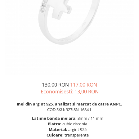
BIJUTERII PENTRU COPII
INELE
INELE
BUTONI
PIERCING
BRATARA TIP ROZARIU
SETURI BIJUTERII
LANTURI TIP ROZARIU
ACE DE CRAVATA
BRATARI PENTRU PICIOR
BUTONI
130,00 RON
117,00 RON
Economisesti:
13,00
RON
Inel din argint 925, analizat si marcat de catre ANPC.
COD SKU: 927I8N-1684-L
Latime banda inelara:
3mm / 11 mm
Piatra:
cubic zirconia
Material:
argint 925
Culoare:
transparenta