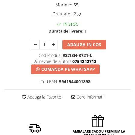
Marime
:
55
Greutate.
:
2 gr
IN STOC
Durata de livrare:
1
ADAUGA IN COS
Cod Produs:
927I8N-3721-L
Ai nevoie de ajutor?
0754242713
COMANDA PE WHATSAPP
Cod EAN:
5941944001898
Adauga la Favorite
Cere informatii
AMBALARE CADOU PREMIUM LA