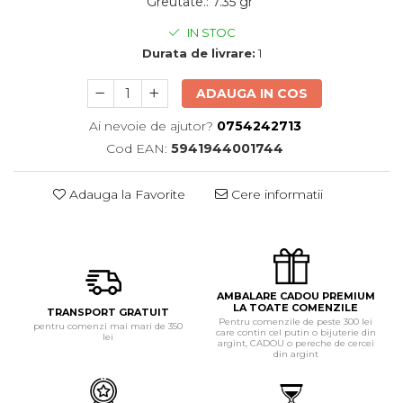
Greutate.
:
7.35 gr
IN STOC
Durata de livrare:
1
ADAUGA IN COS
Ai nevoie de ajutor?
0754242713
Cod EAN:
5941944001744
Adauga la Favorite
Cere informatii
AMBALARE CADOU PREMIUM
LA TOATE COMENZILE
TRANSPORT GRATUIT
Pentru comenzile de peste 300 lei
pentru comenzi mai mari de 350
care contin cel putin o bijuterie din
lei
argint, CADOU o pereche de cercei
din argint