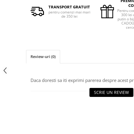
PREMI
CO
TRANSPORT GRATUIT
Pentru co
pentru comenzi mai mari
300 lei 
de 350 lei
putin o bij
CADOU 
cerce
Review-uri
(0)
Daca doresti sa iti exprimi parerea despre acest 
SCRIE UN REVIEW