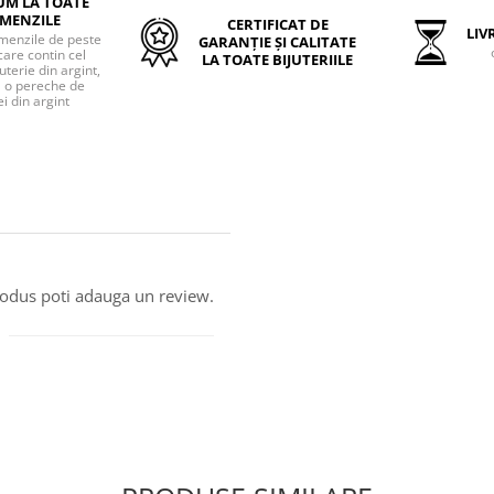
UM LA TOATE
MENZILE
CERTIFICAT DE
LIVR
menzile de peste
GARANȚIE ȘI CALITATE
care contin cel
LA TOATE BIJUTERIILE
uterie din argint,
o pereche de
i din argint
produs poti adauga un review.