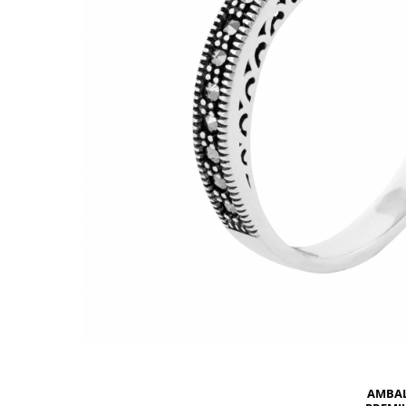
BIJUTERII PENTRU COPII
INELE
INELE
BUTONI
PIERCING
BRATARA TIP ROZARIU
SETURI BIJUTERII
LANTURI TIP ROZARIU
ACE DE CRAVATA
BRATARI PENTRU PICIOR
BUTONI
AMBA