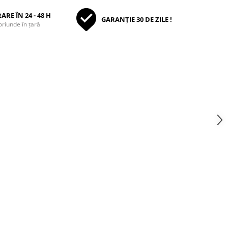
ARE ÎN 24 - 48 H
GARANȚIE 30 DE ZILE !
oriunde în țară