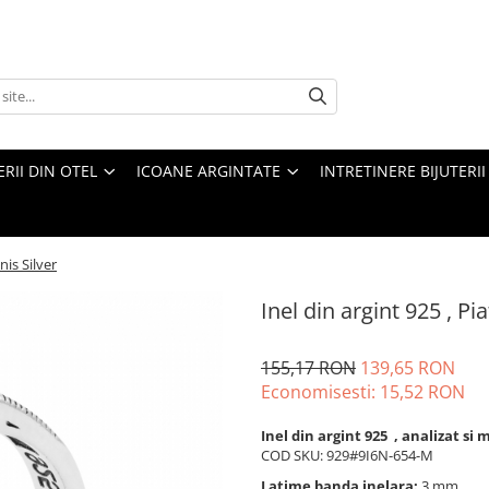
ERII DIN OTEL
ICOANE ARGINTATE
INTRETINERE BIJUTERII
nis Silver
Inel din argint 925 , Pi
155,17 RON
139,65 RON
Economisesti:
15,52
RON
Inel din argint 925 , analizat s
COD SKU: 929#9I6N-654-M
Latime banda inelara:
3 mm