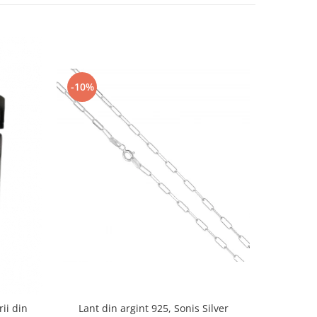
-10%
-10%
rii din
Lant din argint 925, Sonis Silver
Cercei di