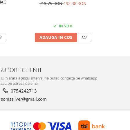
AG1HAG
carlig af
213,75 RON
192,38 RON
Culoare:
74,
IN STOC
ADAUGA IN COS
V
SUPORT CLIENTI
-16, in afara acestui interval ne puteti contacta pe whatsapp
sau pe adresa de email
0754242713
sonissilver@gmail.com