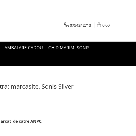
0754242713
0,00
AMBALARE CADOU
GHID MARIMI SONIS
atra: marcasite, Sonis Silver
i marcat de catre ANPC.