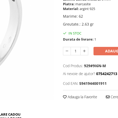
Piatra:
marcasite
Material:
argint 925
Marime
:
62
Greutate.
:
2.63 gr
IN STOC
Durata de livrare:
1
ADAUG
Cod Produs:
929#9I6N-M
Ai nevoie de ajutor?
0754242713
Cod EAN:
5941944001911
Adauga la Favorite
Cere 
LARE CADOU