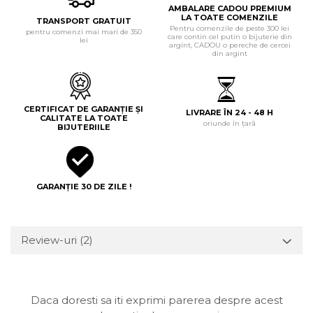
AMBALARE CADOU PREMIUM
LA TOATE COMENZILE
TRANSPORT GRATUIT
Pentru comenzile de peste 300 lei
pentru comenzi mai mari de 350
care contin cel putin o bijuterie din
lei
argint, CADOU o pereche de cercei
din argint
CERTIFICAT DE GARANȚIE ȘI
LIVRARE ÎN 24 - 48 H
CALITATE LA TOATE
oriunde în țară
BIJUTERIILE
GARANȚIE 30 DE ZILE !
Review-uri
(2)
Daca doresti sa iti exprimi parerea despre acest