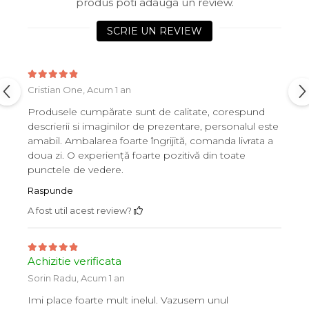
produs poti adauga un review.
SCRIE UN REVIEW
Cristian One,
Acum 1 an
Produsele cumpărate sunt de calitate, corespund
descrierii si imaginilor de prezentare, personalul este
amabil. Ambalarea foarte îngrijită, comanda livrata a
doua zi. O experiență foarte pozitivă din toate
punctele de vedere.
Raspunde
A fost util acest review?
Achizitie verificata
Sorin Radu,
Acum 1 an
Imi place foarte mult inelul. Vazusem unul