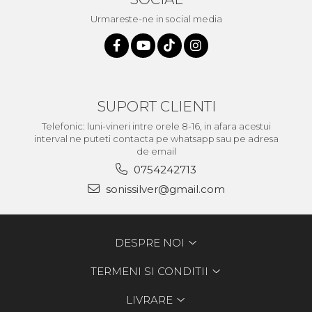
Urmareste-ne in social media
SUPORT CLIENTI
Telefonic: luni-vineri intre orele 8-16, in afara acestui
interval ne puteti contacta pe whatsapp sau pe adresa
de email
0754242713
sonissilver@gmail.com
DESPRE NOI
TERMENI SI CONDITII
LIVRARE