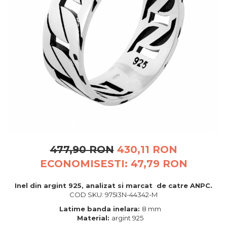
BIJUTERII PENTRU COPII
INELE
INELE
BUTONI
PIERCING
BRATARA TIP ROZARIU
SETURI BIJUTERII
LANTURI TIP ROZARIU
ACE DE CRAVATA
BRATARI PENTRU PICIOR
BUTONI
477,90 RON
430,11 RON
ECONOMISESTI:
47,79
RON
Inel din argint 925, analizat si marcat de catre ANPC.
COD SKU: 975I3N-44342-M
Latime banda inelara:
8 mm
Material:
argint 925