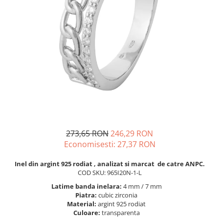
BIJUTERII PENTRU COPII
INELE
INELE
BUTONI
PIERCING
BRATARA TIP ROZARIU
SETURI BIJUTERII
LANTURI TIP ROZARIU
ACE DE CRAVATA
BRATARI PENTRU PICIOR
BUTONI
273,65 RON
246,29 RON
Economisesti:
27,37
RON
Inel din argint 925 rodiat , analizat si marcat de catre ANPC.
COD SKU: 965I20N-1-L
Latime banda inelara:
4 mm / 7 mm
Piatra:
cubic zirconia
Material:
argint 925 rodiat
Culoare:
transparenta