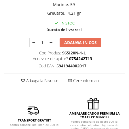
Marime
:
59
Greutate.
:
4.21 gr
IN STOC
Durata de livrare:
1
ADAUGA IN COS
Cod Produs:
965I20N-1-L
Ai nevoie de ajutor?
0754242713
Cod EAN:
5941944002017
Adauga la Favorite
Cere informatii
AMBALARE CADOU PREMIUM LA
TOATE COMENZILE
TRANSPORT GRATUIT
Pentru comenzile de peste 300 lei
pentru comenzi mai mari de 350 lei
care contin cel putin o bijuterie din
argint, CADOU o pereche de cercei