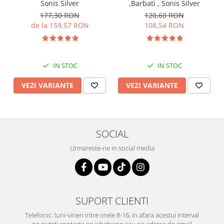
Sonis Silver
,Barbati , Sonis Silver
177,30 RON
120,60 RON
de la 159,57 RON
108,54 RON
IN STOC
IN STOC
VEZI VARIANTE
VEZI VARIANTE
SOCIAL
Urmareste-ne in social media
SUPORT CLIENTI
Telefonic: luni-vineri intre orele 8-16, in afara acestui interval
ne puteti contacta pe whatsapp sau pe adresa de email