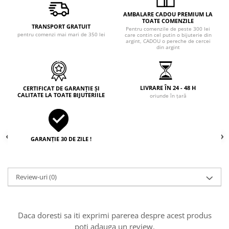
AMBALARE CADOU PREMIUM LA
TOATE COMENZILE
TRANSPORT GRATUIT
Pentru comenzile de peste 300 lei
pentru comenzi mai mari de 350 lei
care contin cel putin o bijuterie din
argint, CADOU o pereche de cercei
din argint
LIVRARE ÎN 24 - 48 H
CERTIFICAT DE GARANȚIE ȘI
CALITATE LA TOATE BIJUTERIILE
oriunde în țară
GARANȚIE 30 DE ZILE !
Review-uri
(0)
Daca doresti sa iti exprimi parerea despre acest produs
poti adauga un review.