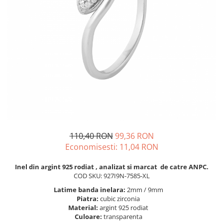
BIJUTERII PENTRU COPII
INELE
INELE
BUTONI
PIERCING
BRATARA TIP ROZARIU
SETURI BIJUTERII
LANTURI TIP ROZARIU
ACE DE CRAVATA
BRATARI PENTRU PICIOR
BUTONI
110,40 RON
99,36 RON
Economisesti:
11,04
RON
Inel din argint 925 rodiat , analizat si marcat de catre ANPC.
COD SKU: 927I9N-7585-XL
Latime banda inelara:
2mm / 9mm
Piatra:
cubic zirconia
Material:
argint 925 rodiat
Culoare:
transparenta