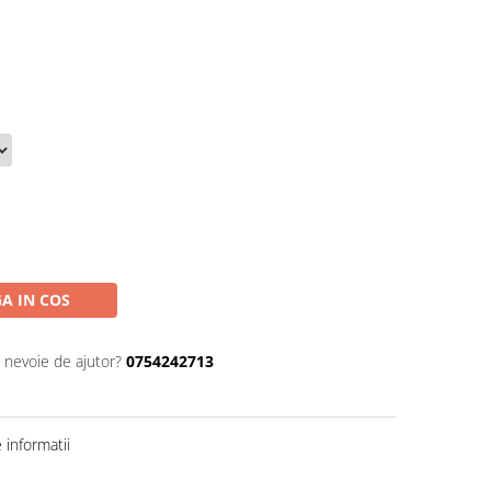
A IN COS
i nevoie de ajutor?
0754242713
informatii