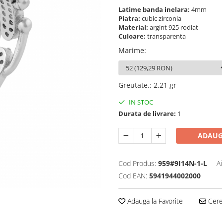
Latime banda inelara:
4mm
Piatra:
cubic zirconia
Material:
argint 925 rodiat
Culoare:
transparenta
Marime
:
Greutate.
:
2.21 gr
IN STOC
Durata de livrare:
1
ADAUG
Cod Produs:
959#9I14N-1-L
A
Cod EAN:
5941944002000
Adauga la Favorite
Cere 