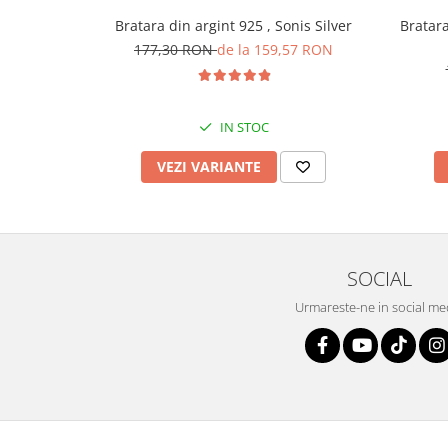
Bratara din argint 925 , Sonis Silver
Bratara 
177,30 RON
de la 159,57 RON
IN STOC
VEZI VARIANTE
SOCIAL
Urmareste-ne in social me