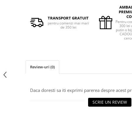
AMBA
PREMI
CO
TRANSPORT GRATUIT
Pentru co
pentru comenzi mai mari
300 lei 
de 350 lei
putin o bij
CADOU 
cerce
Review-uri
(0)
Daca doresti sa iti exprimi parerea despre acest 
SCRIE UN REVIEW