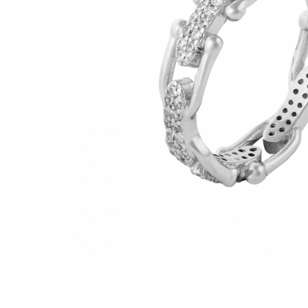
BIJUTERII PENTRU COPII
INELE
INELE
BUTONI
PIERCING
BRATARA TIP ROZARIU
SETURI BIJUTERII
LANTURI TIP ROZARIU
ACE DE CRAVATA
BRATARI PENTRU PICIOR
BUTONI