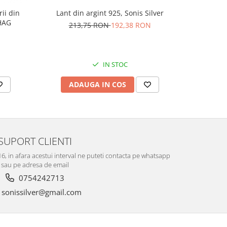
rii din
Lant din argint 925, Sonis Silver
Cercei di
AG1HAG
carlig af
213,75 RON
192,38 RON
Culoare:
74,
IN STOC
ADAUGA IN COS
V
SUPORT CLIENTI
-16, in afara acestui interval ne puteti contacta pe whatsapp
sau pe adresa de email
0754242713
sonissilver@gmail.com