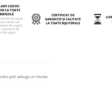
LARE CADOU
UM LA TOATE
MENZILE
CERTIFICAT DE
LIVR
menzile de peste
GARANȚIE ȘI CALITATE
care contin cel
LA TOATE BIJUTERIILE
uterie din argint,
o pereche de
i din argint
produs poti adauga un review.