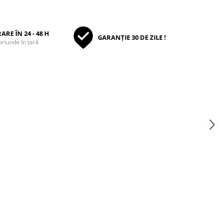
ARE ÎN 24 - 48 H
GARANȚIE 30 DE ZILE !
oriunde în țară