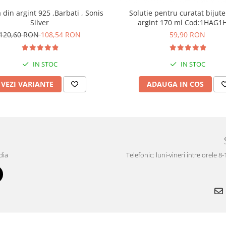
din argint 925 ,Barbati , Sonis
Solutie pentru curatat bijute
Silver
argint 170 ml Cod:1H
120,60 RON
108,54 RON
59,90 RON
IN STOC
IN STOC
VEZI VARIANTE
ADAUGA IN COS
dia
Telefonic: luni-vineri intre orele 8