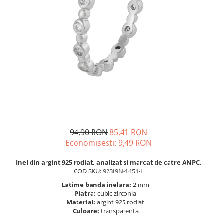
BIJUTERII PENTRU COPII
INELE
INELE
BUTONI
PIERCING
BRATARA TIP ROZARIU
SETURI BIJUTERII
LANTURI TIP ROZARIU
ACE DE CRAVATA
BRATARI PENTRU PICIOR
BUTONI
94,90 RON
85,41 RON
Economisesti:
9,49
RON
Inel din argint 925 rodiat, analizat si marcat de catre ANPC.
COD SKU: 923I9N-1451-L
Latime banda inelara:
2 mm
Piatra:
cubic zirconia
Material:
argint 925 rodiat
Culoare:
transparenta