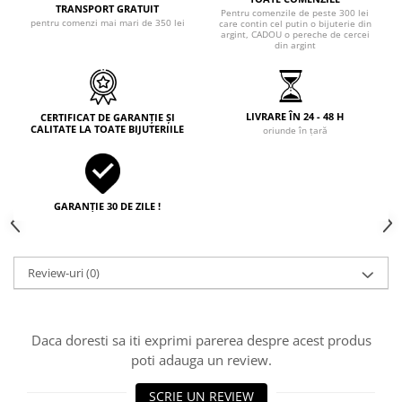
TRANSPORT GRATUIT
Pentru comenzile de peste 300 lei
pentru comenzi mai mari de 350 lei
care contin cel putin o bijuterie din
argint, CADOU o pereche de cercei
din argint
LIVRARE ÎN 24 - 48 H
CERTIFICAT DE GARANȚIE ȘI
CALITATE LA TOATE BIJUTERIILE
oriunde în țară
GARANȚIE 30 DE ZILE !
Review-uri
(0)
Daca doresti sa iti exprimi parerea despre acest produs
poti adauga un review.
SCRIE UN REVIEW