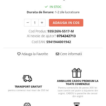
IN STOC
Durata de livrare:
1-2 zile lucratoare
ADAUGA IN COS
Cod Produs:
935I26N-5517-M
Ai nevoie de ajutor?
0754242713
Cod EAN:
5941944001942
Adauga la Favorite
Cere informatii
AMBALARE CADOU PREMIUM LA
TOATE COMENZILE
TRANSPORT GRATUIT
Pentru comenzile de peste 300 lei
pentru comenzi mai mari de 350 lei
care contin cel putin o bijuterie din
argint, CADOU o pereche de cercei
din argint