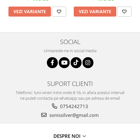
VEZI VARIANTE
VEZI VARIANTE
SOCIAL
Urmareste-ne in social media
SUPORT CLIENTI
Telefonic: luni-vineri intre orele 8-16, in afara acestui interval
ne puteti contacta pe whatsapp sau pe adresa de email
0754242713
sonissilver@gmail.com
DESPRE NOI