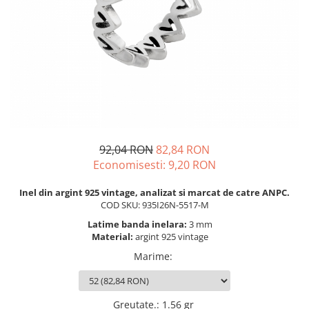
BIJUTERII PENTRU COPII
INELE
INELE
BUTONI
PIERCING
BRATARA TIP ROZARIU
SETURI BIJUTERII
LANTURI TIP ROZARIU
ACE DE CRAVATA
BRATARI PENTRU PICIOR
BUTONI
92,04 RON
82,84 RON
Economisesti:
9,20
RON
Inel din argint 925 vintage, analizat si marcat de catre ANPC.
COD SKU: 935I26N-5517-M
Latime banda inelara:
3 mm
Material:
argint 925 vintage
Marime
:
Greutate.
:
1.56 gr