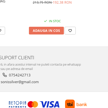
AG1HAG
carlig af
213,75 RON
192,38 RON
Culoare:
74,
IN STOC
ADAUGA IN COS
V
SUPORT CLIENTI
-16, in afara acestui interval ne puteti contacta pe whatsapp
sau pe adresa de email
0754242713
sonissilver@gmail.com