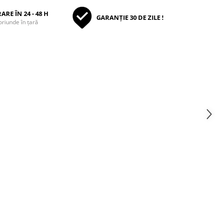
ARE ÎN 24 - 48 H
GARANȚIE 30 DE ZILE !
oriunde în țară