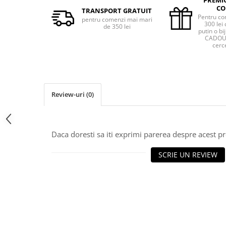
CO
TRANSPORT GRATUIT
Pentru co
pentru comenzi mai mari
300 lei 
de 350 lei
putin o bij
CADOU 
cerce
Review-uri
(0)
Daca doresti sa iti exprimi parerea despre acest 
SCRIE UN REVIEW