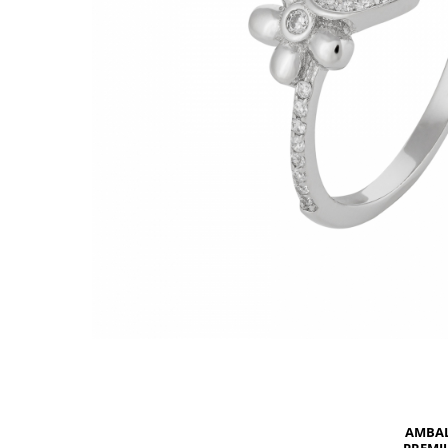
BIJUTERII PENTRU COPII
INELE
INELE
BUTONI
PIERCING
BRATARA TIP ROZARIU
SETURI BIJUTERII
LANTURI TIP ROZARIU
ACE DE CRAVATA
BRATARI PENTRU PICIOR
BUTONI
AMBA
PREMI