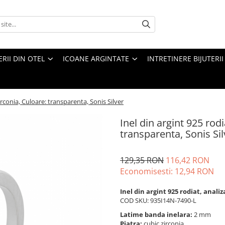
ERII DIN OTEL
ICOANE ARGINTATE
INTRETINERE BIJUTERII
zirconia, Culoare: transparenta, Sonis Silver
Inel din argint 925 rodi
transparenta, Sonis Sil
129,35 RON
116,42 RON
Economisesti:
12,94
RON
Inel din argint 925 rodiat, anali
COD SKU: 935I14N-7490-L
Latime banda inelara:
2 mm
Piatra:
cubic zirconia