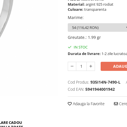
Material:
argint 925 rodiat
Culoare:
transparenta
Marime
:
Greutate.
:
1.99 gr
IN STOC
Durata de livrare:
1-2 zile lucrato
ADAUG
Cod Produs:
935I14N-7490-L
Cod EAN:
5941944001942
Adauga la Favorite
Cere 
LARE CADOU
UM LA TOATE