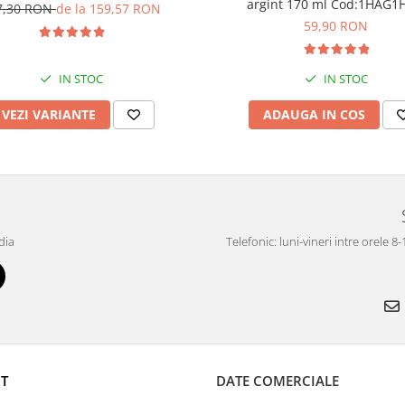
argint 170 ml Cod:1H
7,30 RON
de la 159,57 RON
59,90 RON
IN STOC
IN STOC
VEZI VARIANTE
ADAUGA IN COS
dia
Telefonic: luni-vineri intre orele 8
T
DATE COMERCIALE