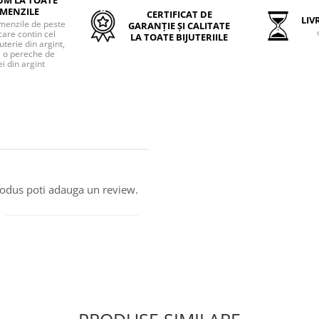
MENZILE
CERTIFICAT DE
LIVR
menzile de peste
GARANȚIE ȘI CALITATE
care contin cel
LA TOATE BIJUTERIILE
uterie din argint,
o pereche de
i din argint
produs poti adauga un review.