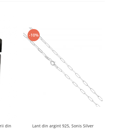
-10%
-10%
rii din
Lant din argint 925, Sonis Silver
Cercei di