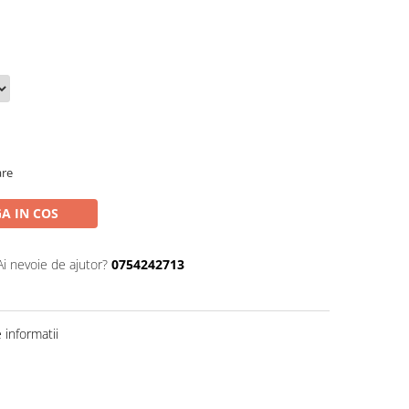
are
A IN COS
Ai nevoie de ajutor?
0754242713
informatii