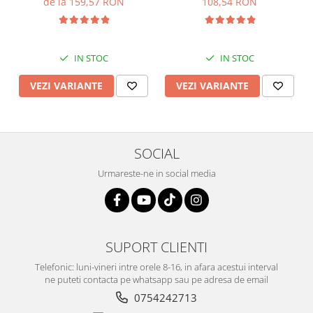
de la 159,57 RON
108,54 RON
IN STOC
IN STOC
VEZI VARIANTE
VEZI VARIANTE
SOCIAL
Urmareste-ne in social media
SUPORT CLIENTI
Telefonic: luni-vineri intre orele 8-16, in afara acestui interval
ne puteti contacta pe whatsapp sau pe adresa de email
0754242713