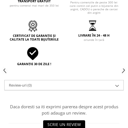
TRANSPORT GRATUIT
Pentru comenzile de peste 300 lei
pentru comenzi mai mari de 350 lei
care contin cel putin o bijuterie din
argint, CADOU o pereche de cercei
din argint
LIVRARE ÎN 24 - 48 H
CERTIFICAT DE GARANȚIE ȘI
CALITATE LA TOATE BIJUTERIILE
oriunde în țară
GARANȚIE 30 DE ZILE !
Review-uri
(0)
Daca doresti sa iti exprimi parerea despre acest produs
poti adauga un review.
SCRIE UN REVIEW