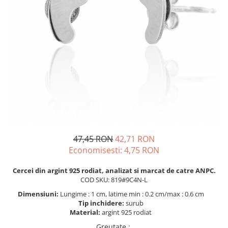
BIJUTERII PENTRU COPII
INELE
INELE
BUTONI
PIERCING
BRATARA TIP ROZARIU
SETURI BIJUTERII
LANTURI TIP ROZARIU
ACE DE CRAVATA
BRATARI PENTRU PICIOR
BUTONI
47,45 RON
42,71 RON
Economisesti:
4,75
RON
Cercei din argint 925 rodiat, analizat si marcat de catre ANPC.
COD SKU: 819#9C4N-L
Dimensiuni:
Lungime : 1 cm, latime min : 0.2 cm/max : 0.6 cm
Tip inchidere:
surub
Material:
argint 925 rodiat
Greutate.
: