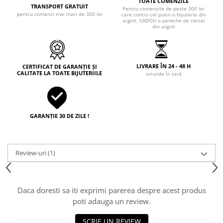
TOATE COMENZILE
TRANSPORT GRATUIT
Pentru comenzile de peste 300 lei
pentru comenzi mai mari de 350 lei
care contin cel putin o bijuterie din
argint, CADOU o pereche de cercei
din argint
LIVRARE ÎN 24 - 48 H
CERTIFICAT DE GARANȚIE ȘI
CALITATE LA TOATE BIJUTERIILE
oriunde în țară
GARANȚIE 30 DE ZILE !
Review-uri
(1)
Daca doresti sa iti exprimi parerea despre acest produs
poti adauga un review.
SCRIE UN REVIEW