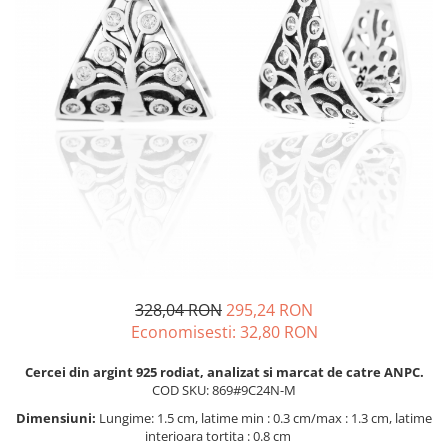
BIJUTERII PENTRU COPII
INELE
INELE
BUTONI
PIERCING
BRATARA TIP ROZARIU
SETURI BIJUTERII
LANTURI TIP ROZARIU
ACE DE CRAVATA
BRATARI PENTRU PICIOR
BUTONI
328,04 RON
295,24 RON
Economisesti:
32,80
RON
Cercei din argint 925 rodiat, analizat si marcat de catre ANPC.
COD SKU: 869#9C24N-M
Dimensiuni:
Lungime: 1.5 cm, latime min : 0.3 cm/max : 1.3 cm, latime
interioara tortita : 0.8 cm