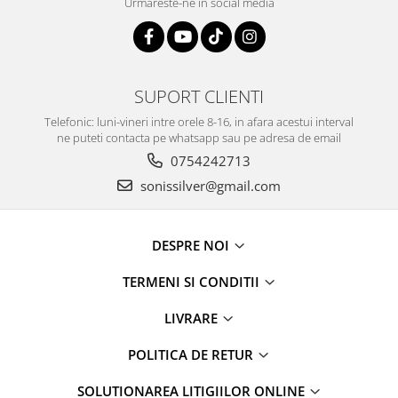
Urmareste-ne in social media
SUPORT CLIENTI
Telefonic: luni-vineri intre orele 8-16, in afara acestui interval
ne puteti contacta pe whatsapp sau pe adresa de email
0754242713
sonissilver@gmail.com
DESPRE NOI
TERMENI SI CONDITII
LIVRARE
POLITICA DE RETUR
SOLUTIONAREA LITIGIILOR ONLINE