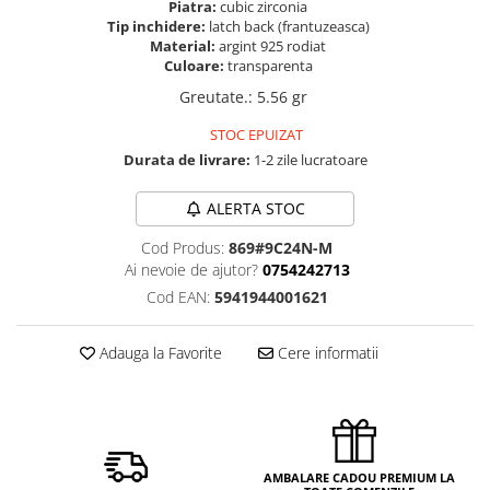
Piatra:
cubic zirconia
Tip inchidere:
latch back (frantuzeasca)
Material:
argint 925 rodiat
Culoare:
transparenta
Greutate.
:
5.56 gr
STOC EPUIZAT
Durata de livrare:
1-2 zile lucratoare
ALERTA STOC
Cod Produs:
869#9C24N-M
Ai nevoie de ajutor?
0754242713
Cod EAN:
5941944001621
Adauga la Favorite
Cere informatii
AMBALARE CADOU PREMIUM LA