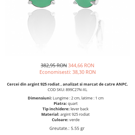
BIJUTERII PENTRU COPII
INELE
INELE
BUTONI
PIERCING
BRATARA TIP ROZARIU
SETURI BIJUTERII
LANTURI TIP ROZARIU
ACE DE CRAVATA
BRATARI PENTRU PICIOR
BUTONI
382,95 RON
344,66 RON
Economisesti:
38,30
RON
Cercei din argint 925 rodiat , analizat si marcat de catre ANPC.
COD SKU: 899C27N-XL
Dimensiuni:
Lungime : 2 cm, latime : 1 cm
Piatra:
quart
Tip inchidere:
lever back
Material:
argint 925 rodiat
Culoare:
verde
Greutate.
:
5.55 gr