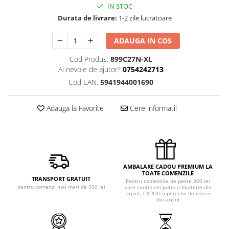
IN STOC
Durata de livrare:
1-2 zile lucratoare
ADAUGA IN COS
Cod Produs:
899C27N-XL
Ai nevoie de ajutor?
0754242713
Cod EAN:
5941944001690
Adauga la Favorite
Cere informatii
AMBALARE CADOU PREMIUM LA
TOATE COMENZILE
TRANSPORT GRATUIT
Pentru comenzile de peste 300 lei
pentru comenzi mai mari de 350 lei
care contin cel putin o bijuterie din
argint, CADOU o pereche de cercei
din argint