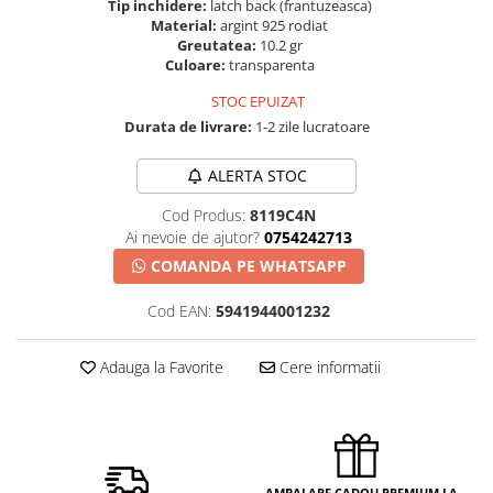
Tip inchidere:
latch back (frantuzeasca)
Material:
argint 925 rodiat
Greutatea:
10.2 gr
Culoare:
transparenta
STOC EPUIZAT
Durata de livrare:
1-2 zile lucratoare
ALERTA STOC
Cod Produs:
8119C4N
Ai nevoie de ajutor?
0754242713
COMANDA PE WHATSAPP
Cod EAN:
5941944001232
Adauga la Favorite
Cere informatii
AMBALARE CADOU PREMIUM LA