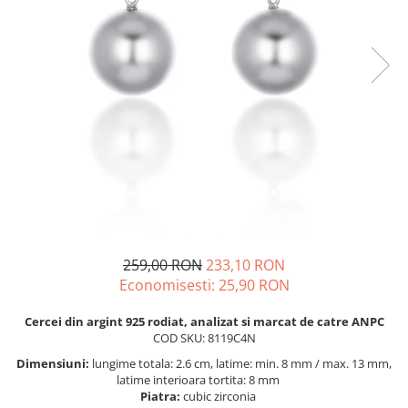
BIJUTERII PENTRU COPII
INELE
INELE
BUTONI
PIERCING
BRATARA TIP ROZARIU
SETURI BIJUTERII
LANTURI TIP ROZARIU
ACE DE CRAVATA
BRATARI PENTRU PICIOR
BUTONI
259,00 RON
233,10 RON
Economisesti:
25,90
RON
Cercei din argint 925 rodiat, analizat si marcat de catre ANPC
COD SKU: 8119C4N
Dimensiuni:
lungime totala: 2.6 cm, latime: min. 8 mm / max. 13 mm,
latime interioara tortita: 8 mm
Piatra:
cubic zirconia