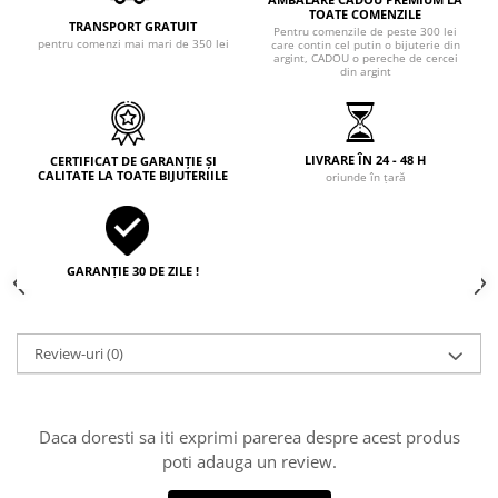
TOATE COMENZILE
TRANSPORT GRATUIT
Pentru comenzile de peste 300 lei
pentru comenzi mai mari de 350 lei
care contin cel putin o bijuterie din
argint, CADOU o pereche de cercei
din argint
LIVRARE ÎN 24 - 48 H
CERTIFICAT DE GARANȚIE ȘI
CALITATE LA TOATE BIJUTERIILE
oriunde în țară
GARANȚIE 30 DE ZILE !
Review-uri
(0)
Daca doresti sa iti exprimi parerea despre acest produs
poti adauga un review.