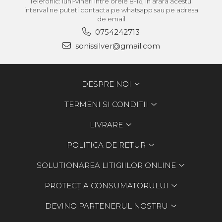
Telefonic: luni-vineri intre orele 8-16, in afara acestui
interval ne puteti contacta pe whatsapp sau pe adresa
de email
0754242713
sonissilver@gmail.com
DESPRE NOI
TERMENI SI CONDITII
LIVRARE
POLITICA DE RETUR
SOLUTIONAREA LITIGIILOR ONLINE
PROTECȚIA CONSUMATORULUI
DEVINO PARTENERUL NOSTRU