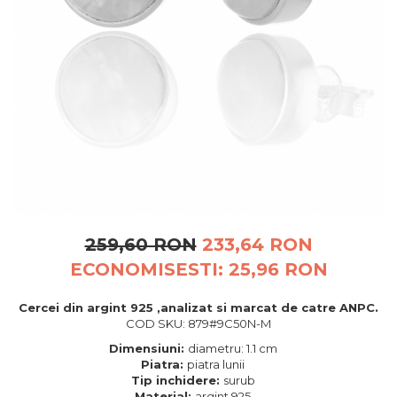
BIJUTERII PENTRU COPII
INELE
INELE
BUTONI
PIERCING
BRATARA TIP ROZARIU
SETURI BIJUTERII
LANTURI TIP ROZARIU
ACE DE CRAVATA
BRATARI PENTRU PICIOR
BUTONI
259,60 RON
233,64 RON
ECONOMISESTI:
25,96
RON
Cercei din argint 925 ,analizat si marcat de catre ANPC.
COD SKU: 879#9C50N-M
Dimensiuni:
diametru: 1.1 cm
Piatra:
piatra lunii
Tip inchidere:
surub
Material:
argint 925