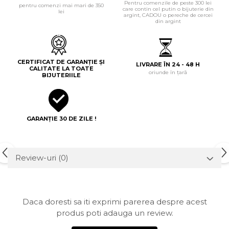
Pentru comenzile de peste 300 lei
pentru comenzi mai mari de 350
care contin cel putin o bijuterie din
lei
argint, CADOU o pereche de cercei
din argint
CERTIFICAT DE GARANȚIE ȘI
LIVRARE ÎN 24 - 48 H
CALITATE LA TOATE
oriunde în țară
BIJUTERIILE
GARANȚIE 30 DE ZILE !
Review-uri
(0)
Daca doresti sa iti exprimi parerea despre acest
produs poti adauga un review.