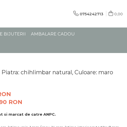
0754242713
0,00
E BIJUTERII
AMBALARE CADOU
 Piatra: chihlimbar natural, Culoare: maro
 RON
,90
RON
zat si marcat de catre ANPC.