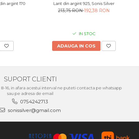
Lant din argint 925, Sonis Silver
n argint 170
213,75 RON
192,38 RON
IN STOC
ADAUGA IN COS
SUPORT CLIENTI
le 8-16, in afara acestui interval ne puteti contacta pe whatsapp
sau pe adresa de email
0754242713
sonissilver@gmail.com