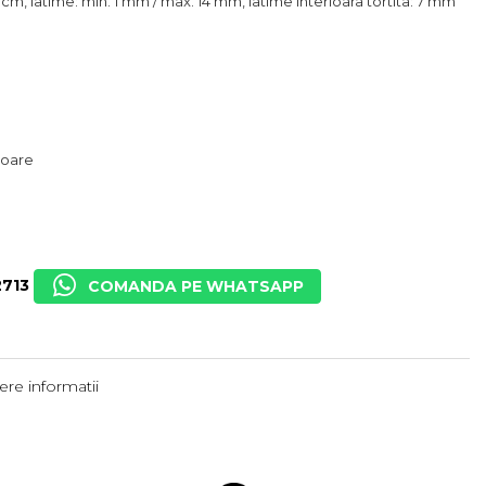
 cm, latime: min. 1 mm / max. 14 mm, latime interioara tortita: 7 mm
atoare
713
COMANDA PE WHATSAPP
re informatii