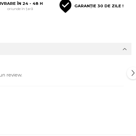
IVRARE ÎN 24 - 48 H
GARANȚIE 30 DE ZILE !
oriunde în țară
un review.