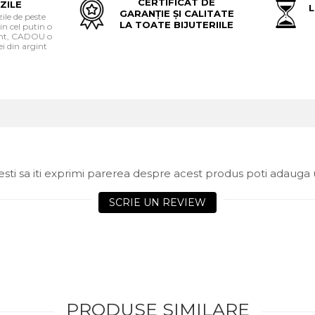
CERTIFICAT DE
ZILE
L
GARANȚIE ȘI CALITATE
le de peste
LA TOATE BIJUTERIILE
in cel putin o
gint, CADOU o
i din argint
sti sa iti exprimi parerea despre acest produs poti adauga 
SCRIE UN REVIEW
PRODUSE SIMILARE