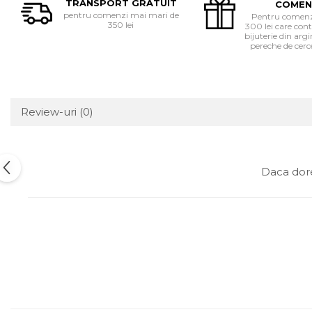
TRANSPORT GRATUIT
COMEN
pentru comenzi mai mari de
Pentru comenzi
350 lei
300 lei care cont
bijuterie din ar
pereche de cerce
Review-uri
(0)
Daca dore