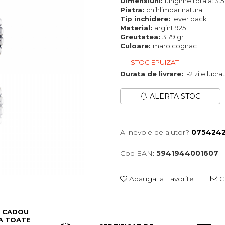
Dimensiuni:
lungime totala: 3.5
Piatra:
chihlimbar natural
Tip inchidere:
lever back
Material:
argint 925
Greutatea:
3.79 gr
Culoare:
maro cognac
STOC EPUIZAT
Durata de livrare:
1-2 zile lucr
ALERTA STOC
Ai nevoie de ajutor?
0754242
Cod EAN:
5941944001607
Adauga la Favorite
Ce
 CADOU
A TOATE