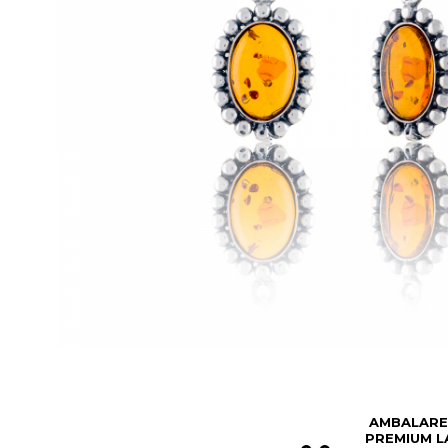
BIJUTERII PENTRU COPII
INELE
INELE
BUTONI
PIERCING
BRATARA TIP ROZARIU
SETURI BIJUTERII
LANTURI TIP ROZARIU
ACE DE CRAVATA
BRATARI PENTRU PICIOR
BUTONI
AMBALARE
PREMIUM L