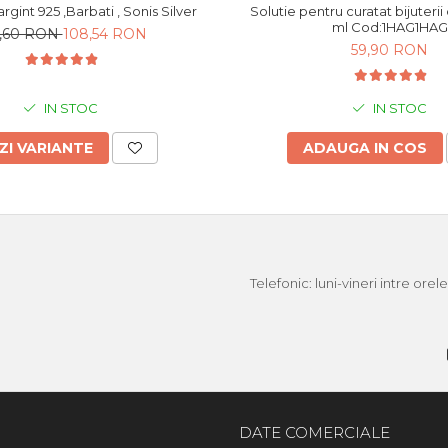
Bratara din argint 925 ,Barbati , Sonis Silver
Solutie pentru curatat bijuterii di
ml Cod:1HAG1HAG
0,60 RON
108,54 RON
59,90 RON
IN STOC
IN STOC
ZI VARIANTE
ADAUGA IN COS
Telefonic: luni-vineri intre ore
DATE COMERCIALE