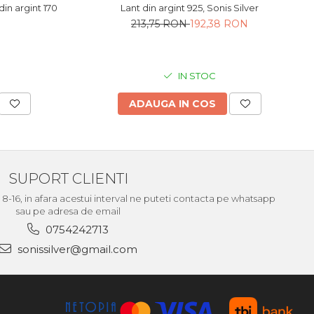
Lant din argint 925, Sonis Silver
n argint 170
213,75 RON
192,38 RON
IN STOC
ADAUGA IN COS
SUPORT CLIENTI
le 8-16, in afara acestui interval ne puteti contacta pe whatsapp
sau pe adresa de email
0754242713
sonissilver@gmail.com