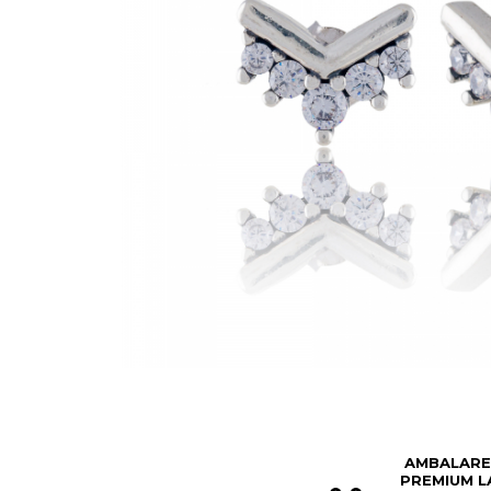
BIJUTERII PENTRU COPII
INELE
INELE
BUTONI
PIERCING
BRATARA TIP ROZARIU
SETURI BIJUTERII
LANTURI TIP ROZARIU
ACE DE CRAVATA
BRATARI PENTRU PICIOR
BUTONI
AMBALARE
PREMIUM L