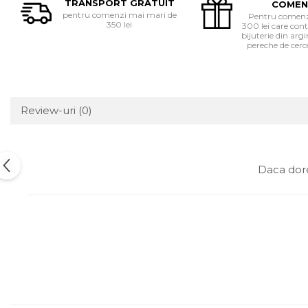
TRANSPORT GRATUIT
COMEN
pentru comenzi mai mari de
Pentru comenzi
350 lei
300 lei care cont
bijuterie din ar
pereche de cerce
Review-uri
(0)
Daca dore