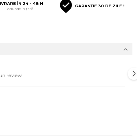
IVRARE ÎN 24 - 48 H
GARANȚIE 30 DE ZILE !
oriunde în țară
un review.