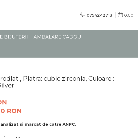
0754242713
0,00
E BIJUTERII
AMBALARE CADOU
odiat , Piatra: cubic zirconia, Culoare :
Silver
ON
90
RON
, analizat si marcat de catre ANPC.