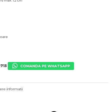
 cm/ max. 1.2 cm
atoare
713
COMANDA PE WHATSAPP
re informatii