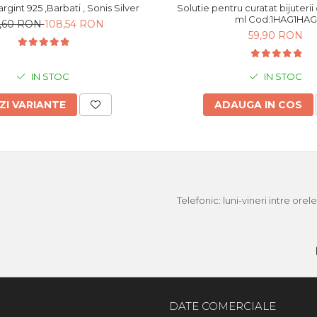
Bratara din argint 925 ,Barbati , Sonis Silver
Solutie pentru curatat bijuterii di
ml Cod:1HAG1HAG
0,60 RON
108,54 RON
59,90 RON
IN STOC
IN STOC
ZI VARIANTE
ADAUGA IN COS
Telefonic: luni-vineri intre ore
DATE COMERCIALE