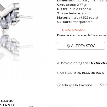
Dimensiuni:
L: 1 cm, l: min. 0.3
Greutatea:
2.77 gr
Piatra:
cubic zirconia
Tip inchidere:
surub
Material:
argint 925 rodiat
Culoare:
transparenta
STOC EPUIZAT
Durata de livrare:
1-2 zile lucr
ALERTA STOC
Ai nevoie de ajutor?
0754242
Cod EAN:
5941944001546
Adauga la Favorite
Ce
 CADOU
A TOATE