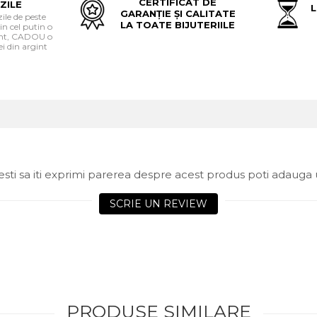
CERTIFICAT DE
ZILE
L
GARANȚIE ȘI CALITATE
le de peste
LA TOATE BIJUTERIILE
in cel putin o
gint, CADOU o
i din argint
sti sa iti exprimi parerea despre acest produs poti adauga 
SCRIE UN REVIEW
PRODUSE SIMILARE