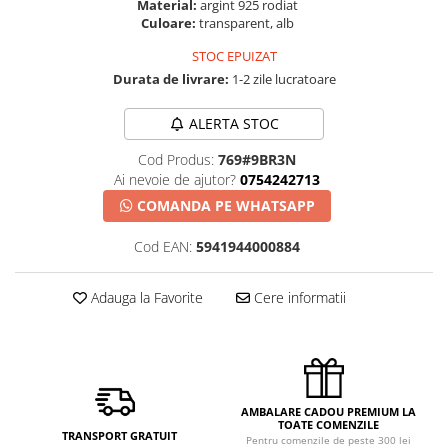
Material:
argint 925 rodiat
Culoare:
transparent, alb
STOC EPUIZAT
Durata de livrare:
1-2 zile lucratoare
ALERTA STOC
Cod Produs:
769#9BR3N
Ai nevoie de ajutor?
0754242713
COMANDA PE WHATSAPP
Cod EAN:
5941944000884
Adauga la Favorite
Cere informatii
AMBALARE CADOU PREMIUM LA
TOATE COMENZILE
TRANSPORT GRATUIT
Pentru comenzile de peste 300 lei