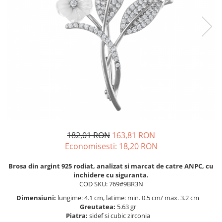
BIJUTERII PENTRU COPII
INELE
INELE
BUTONI
PIERCING
BRATARA TIP ROZARIU
SETURI BIJUTERII
LANTURI TIP ROZARIU
ACE DE CRAVATA
BRATARI PENTRU PICIOR
BUTONI
182,01 RON
163,81 RON
Economisesti:
18,20
RON
Brosa din argint 925 rodiat, analizat si marcat de catre ANPC, cu
inchidere cu siguranta.
COD SKU: 769#9BR3N
Dimensiuni:
lungime: 4.1 cm, latime: min. 0.5 cm/ max. 3.2 cm
Greutatea:
5.63 gr
Piatra:
sidef si cubic zirconia