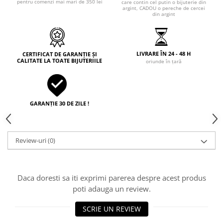
pentru comenzi mai mari de 350 lei
care contin cel putin o bijuterie din
argint, CADOU o pereche de cercei
din argint
LIVRARE ÎN 24 - 48 H
CERTIFICAT DE GARANȚIE ȘI
CALITATE LA TOATE BIJUTERIILE
oriunde în țară
GARANȚIE 30 DE ZILE !
Review-uri
(0)
Daca doresti sa iti exprimi parerea despre acest produs
poti adauga un review.
SCRIE UN REVIEW