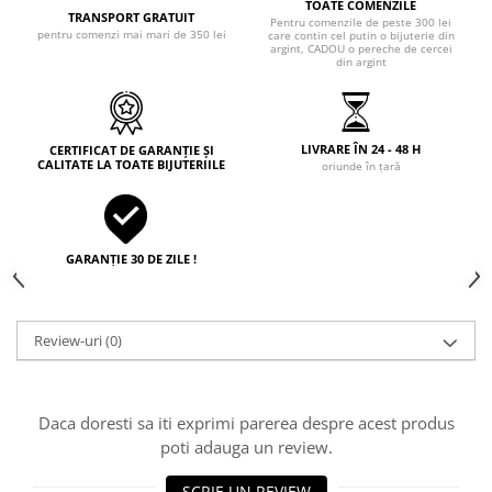
TOATE COMENZILE
TRANSPORT GRATUIT
Pentru comenzile de peste 300 lei
pentru comenzi mai mari de 350 lei
care contin cel putin o bijuterie din
argint, CADOU o pereche de cercei
din argint
LIVRARE ÎN 24 - 48 H
CERTIFICAT DE GARANȚIE ȘI
CALITATE LA TOATE BIJUTERIILE
oriunde în țară
GARANȚIE 30 DE ZILE !
Review-uri
(0)
Daca doresti sa iti exprimi parerea despre acest produs
poti adauga un review.
SCRIE UN REVIEW