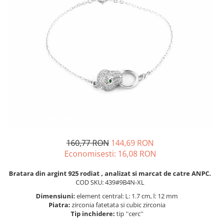
BIJUTERII PENTRU COPII
INELE
INELE
BUTONI
PIERCING
BRATARA TIP ROZARIU
SETURI BIJUTERII
LANTURI TIP ROZARIU
ACE DE CRAVATA
BRATARI PENTRU PICIOR
BUTONI
160,77 RON
144,69 RON
Economisesti:
16,08
RON
Bratara din argint 925 rodiat , analizat si marcat de catre ANPC.
COD SKU: 439#9B4N-XL
Dimensiuni:
element central: L: 1.7 cm, l: 12 mm
Piatra:
zirconia fatetata si cubic zirconia
Tip inchidere:
tip ''cerc''