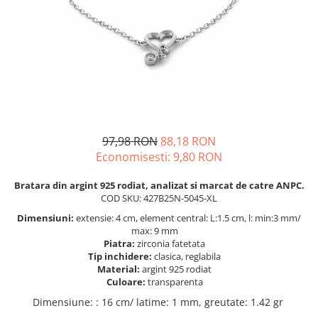
BIJUTERII PENTRU COPII
INELE
INELE
BUTONI
PIERCING
BRATARA TIP ROZARIU
SETURI BIJUTERII
LANTURI TIP ROZARIU
ACE DE CRAVATA
BRATARI PENTRU PICIOR
BUTONI
97,98 RON
88,18 RON
Economisesti:
9,80
RON
Bratara din argint 925 rodiat, analizat si marcat de catre ANPC.
COD SKU: 427B25N-5045-XL
Dimensiuni:
extensie: 4 cm, element central: L:1.5 cm, l: min:3 mm/
max: 9 mm
Piatra:
zirconia fatetata
Tip inchidere:
clasica, reglabila
Material:
argint 925 rodiat
Culoare:
transparenta
Dimensiune
:
: 16 cm/ latime: 1 mm, greutate: 1.42 gr