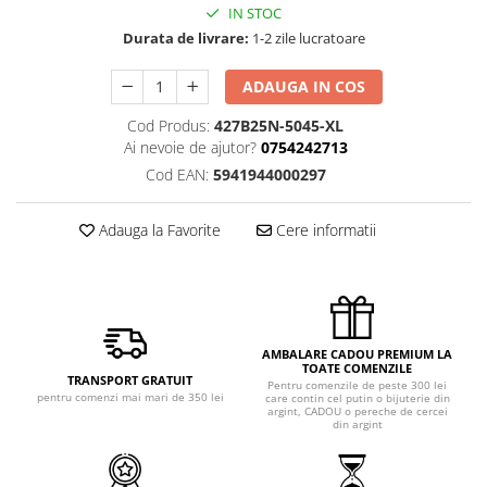
IN STOC
Durata de livrare:
1-2 zile lucratoare
ADAUGA IN COS
Cod Produs:
427B25N-5045-XL
Ai nevoie de ajutor?
0754242713
Cod EAN:
5941944000297
Adauga la Favorite
Cere informatii
AMBALARE CADOU PREMIUM LA
TOATE COMENZILE
TRANSPORT GRATUIT
Pentru comenzile de peste 300 lei
pentru comenzi mai mari de 350 lei
care contin cel putin o bijuterie din
argint, CADOU o pereche de cercei
din argint