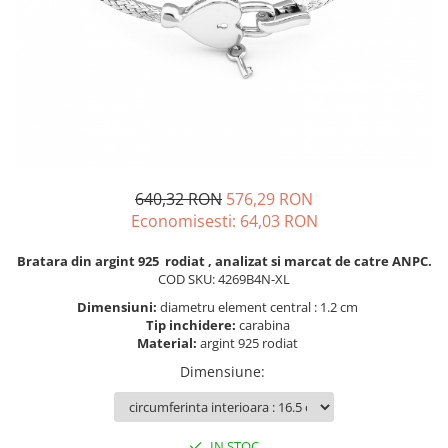
BIJUTERII PENTRU COPII
INELE
INELE
BUTONI
PIERCING
BRATARA TIP ROZARIU
SETURI BIJUTERII
LANTURI TIP ROZARIU
ACE DE CRAVATA
BRATARI PENTRU PICIOR
BUTONI
640,32 RON
576,29 RON
Economisesti:
64,03
RON
Bratara din argint 925 rodiat , analizat si marcat de catre ANPC.
COD SKU: 4269B4N-XL
Dimensiuni:
diametru element central : 1.2 cm
Tip inchidere:
carabina
Material:
argint 925 rodiat
Dimensiune
:
IN STOC