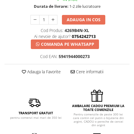
Durata de livrare:
1-2 zile lucratoare
ADAUGA IN COS
Cod Produs:
4269B4N-XL
Ai nevoie de ajutor?
0754242713
COMANDA PE WHATSAPP
Cod EAN:
5941944000273
Adauga la Favorite
Cere informatii
AMBALARE CADOU PREMIUM LA
TOATE COMENZILE
TRANSPORT GRATUIT
Pentru comenzile de peste 300 lei
pentru comenzi mai mari de 350 lei
care contin cel putin o bijuterie din
argint, CADOU o pereche de cercei
din argint