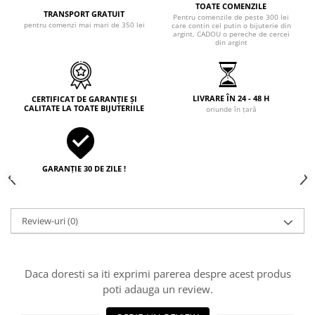
TOATE COMENZILE
TRANSPORT GRATUIT
Pentru comenzile de peste 300 lei
pentru comenzi mai mari de 350 lei
care contin cel putin o bijuterie din
argint, CADOU o pereche de cercei
din argint
LIVRARE ÎN 24 - 48 H
CERTIFICAT DE GARANȚIE ȘI
CALITATE LA TOATE BIJUTERIILE
oriunde în țară
GARANȚIE 30 DE ZILE !
Review-uri
(0)
Daca doresti sa iti exprimi parerea despre acest produs
poti adauga un review.