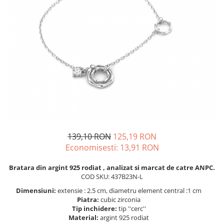
BIJUTERII PENTRU COPII
INELE
INELE
BUTONI
PIERCING
BRATARA TIP ROZARIU
SETURI BIJUTERII
LANTURI TIP ROZARIU
ACE DE CRAVATA
BRATARI PENTRU PICIOR
BUTONI
139,10 RON
125,19 RON
Economisesti:
13,91
RON
Bratara din argint 925 rodiat , analizat si marcat de catre ANPC.
COD SKU: 437B23N-L
Dimensiuni:
extensie : 2.5 cm, diametru element central :1 cm
Piatra:
cubic zirconia
Tip inchidere:
tip ''cerc''
Material:
argint 925 rodiat