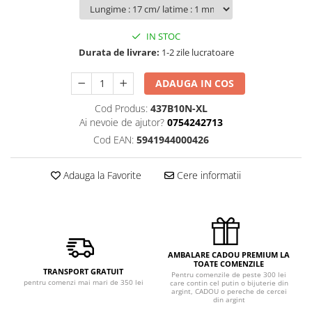
IN STOC
Durata de livrare:
1-2 zile lucratoare
ADAUGA IN COS
Cod Produs:
437B10N-XL
Ai nevoie de ajutor?
0754242713
Cod EAN:
5941944000426
Adauga la Favorite
Cere informatii
AMBALARE CADOU PREMIUM LA
TOATE COMENZILE
TRANSPORT GRATUIT
Pentru comenzile de peste 300 lei
pentru comenzi mai mari de 350 lei
care contin cel putin o bijuterie din
argint, CADOU o pereche de cercei
din argint