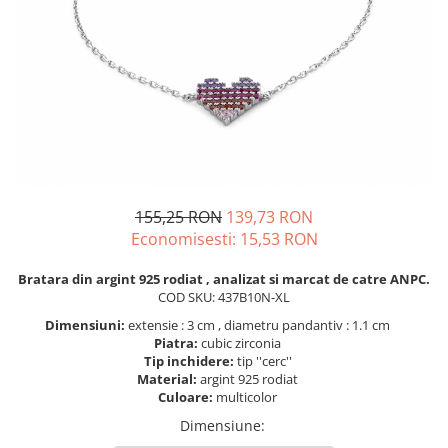
BIJUTERII PENTRU COPII
INELE
INELE
BUTONI
PIERCING
BRATARA TIP ROZARIU
SETURI BIJUTERII
LANTURI TIP ROZARIU
ACE DE CRAVATA
BRATARI PENTRU PICIOR
BUTONI
155,25 RON
139,73 RON
Economisesti:
15,53
RON
Bratara din argint 925 rodiat , analizat si marcat de catre ANPC.
COD SKU: 437B10N-XL
Dimensiuni:
extensie : 3 cm , diametru pandantiv : 1.1 cm
Piatra:
cubic zirconia
Tip inchidere:
tip ''cerc''
Material:
argint 925 rodiat
Culoare:
multicolor
Dimensiune
: