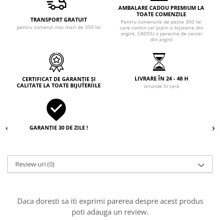
AMBALARE CADOU PREMIUM LA
TOATE COMENZILE
TRANSPORT GRATUIT
Pentru comenzile de peste 300 lei
pentru comenzi mai mari de 350 lei
care contin cel putin o bijuterie din
argint, CADOU o pereche de cercei
din argint
LIVRARE ÎN 24 - 48 H
CERTIFICAT DE GARANȚIE ȘI
CALITATE LA TOATE BIJUTERIILE
oriunde în țară
GARANȚIE 30 DE ZILE !
Review-uri
(0)
Daca doresti sa iti exprimi parerea despre acest produs
poti adauga un review.