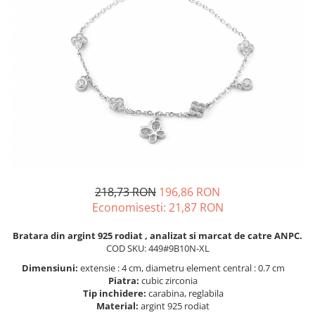
BIJUTERII PENTRU COPII
INELE
INELE
BUTONI
PIERCING
BRATARA TIP ROZARIU
SETURI BIJUTERII
LANTURI TIP ROZARIU
ACE DE CRAVATA
BRATARI PENTRU PICIOR
BUTONI
218,73 RON
196,86 RON
Economisesti:
21,87
RON
Bratara din argint 925 rodiat , analizat si marcat de catre ANPC.
COD SKU: 449#9B10N-XL
Dimensiuni:
extensie : 4 cm, diametru element central : 0.7 cm
Piatra:
cubic zirconia
Tip inchidere:
carabina, reglabila
Material:
argint 925 rodiat