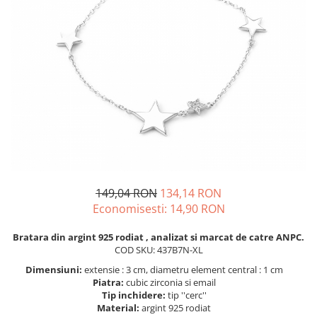
BIJUTERII PENTRU COPII
INELE
INELE
BUTONI
PIERCING
BRATARA TIP ROZARIU
SETURI BIJUTERII
LANTURI TIP ROZARIU
ACE DE CRAVATA
BRATARI PENTRU PICIOR
BUTONI
149,04 RON
134,14 RON
Economisesti:
14,90
RON
Bratara din argint 925 rodiat , analizat si marcat de catre ANPC.
COD SKU: 437B7N-XL
Dimensiuni:
extensie : 3 cm, diametru element central : 1 cm
Piatra:
cubic zirconia si email
Tip inchidere:
tip ''cerc''
Material:
argint 925 rodiat