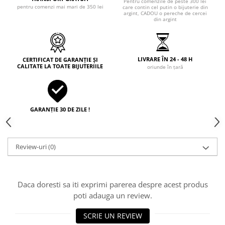
Pentru comenzile de peste 300 lei
pentru comenzi mai mari de 350 lei
care contin cel putin o bijuterie din
argint, CADOU o pereche de cercei
din argint
LIVRARE ÎN 24 - 48 H
CERTIFICAT DE GARANȚIE ȘI
CALITATE LA TOATE BIJUTERIILE
oriunde în țară
GARANȚIE 30 DE ZILE !
Review-uri
(0)
Daca doresti sa iti exprimi parerea despre acest produs
poti adauga un review.
SCRIE UN REVIEW