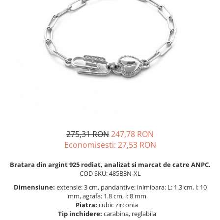
BIJUTERII PENTRU COPII
INELE
INELE
BUTONI
PIERCING
BRATARA TIP ROZARIU
SETURI BIJUTERII
LANTURI TIP ROZARIU
ACE DE CRAVATA
BRATARI PENTRU PICIOR
BUTONI
275,31 RON
247,78 RON
Economisesti:
27,53
RON
Bratara din argint 925 rodiat, analizat si marcat de catre ANPC.
COD SKU: 485B3N-XL
Dimensiune:
extensie: 3 cm, pandantive: inimioara: L: 1.3 cm, l: 10
mm, agrafa: 1.8 cm, l: 8 mm
Piatra:
cubic zirconia
Tip inchidere:
carabina, reglabila