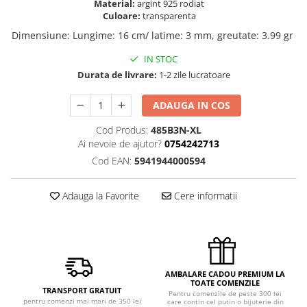
Material:
argint 925 rodiat
Culoare:
transparenta
Dimensiune
:
Lungime: 16 cm/ latime: 3 mm, greutate: 3.99 gr
IN STOC
Durata de livrare:
1-2 zile lucratoare
ADAUGA IN COS
Cod Produs:
485B3N-XL
Ai nevoie de ajutor?
0754242713
Cod EAN:
5941944000594
Adauga la Favorite
Cere informatii
AMBALARE CADOU PREMIUM LA
TOATE COMENZILE
TRANSPORT GRATUIT
Pentru comenzile de peste 300 lei
pentru comenzi mai mari de 350 lei
care contin cel putin o bijuterie din