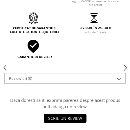
argint, CADOU o pereche de cercei
din argint
LIVRARE ÎN 24 - 48 H
CERTIFICAT DE GARANȚIE ȘI
CALITATE LA TOATE BIJUTERIILE
oriunde în țară
GARANȚIE 30 DE ZILE !
Review-uri
(0)
Daca doresti sa iti exprimi parerea despre acest produs
poti adauga un review.
SCRIE UN REVIEW