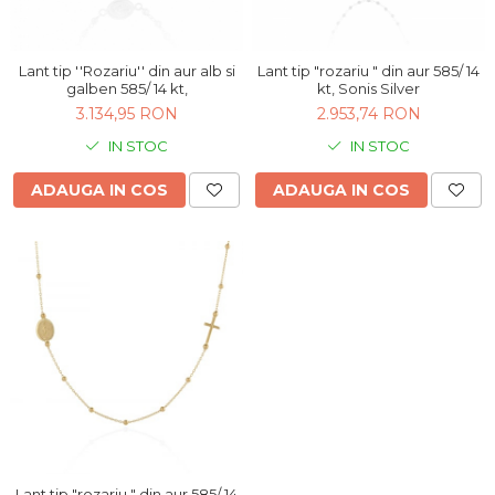
BIJUTERII PENTRU COPII
INELE
INELE
BUTONI
PIERCING
Lant tip ''Rozariu'' din aur alb si
Lant tip "rozariu " din aur 585/ 14
BRATARA TIP ROZARIU
galben 585/ 14 kt,
kt, Sonis Silver
SETURI BIJUTERII
3.134,95 RON
2.953,74 RON
LANTURI TIP ROZARIU
ACE DE CRAVATA
IN STOC
IN STOC
BRATARI PENTRU PICIOR
ADAUGA IN COS
ADAUGA IN COS
BUTONI
Lant tip "rozariu " din aur 585/ 14