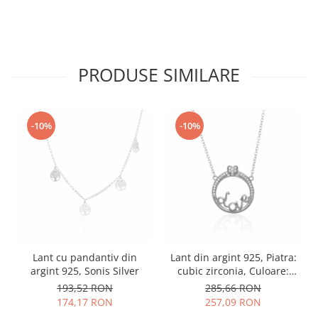
PRODUSE SIMILARE
-10%
-10%
Lant cu pandantiv din
Lant din argint 925, Piatra:
argint 925, Sonis Silver
cubic zirconia, Culoare:
transparenta, Sonis Silver
193,52 RON
285,66 RON
174,17 RON
257,09 RON