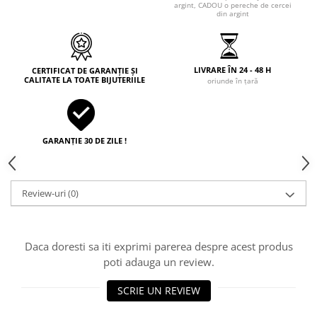
argint, CADOU o pereche de cercei
din argint
LIVRARE ÎN 24 - 48 H
CERTIFICAT DE GARANȚIE ȘI
CALITATE LA TOATE BIJUTERIILE
oriunde în țară
GARANȚIE 30 DE ZILE !
Review-uri
(0)
Daca doresti sa iti exprimi parerea despre acest produs
poti adauga un review.
SCRIE UN REVIEW