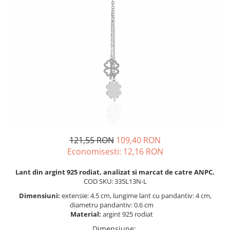
BIJUTERII PENTRU COPII
INELE
INELE
BUTONI
PIERCING
BRATARA TIP ROZARIU
SETURI BIJUTERII
LANTURI TIP ROZARIU
ACE DE CRAVATA
BRATARI PENTRU PICIOR
BUTONI
121,55 RON
109,40 RON
Economisesti:
12,16
RON
Lant din argint 925 rodiat, analizat si marcat de catre ANPC.
COD SKU: 335L13N-L
Dimensiuni:
extensie: 4.5 cm, lungime lant cu pandantiv: 4 cm,
diametru pandantiv: 0.6 cm
Material:
argint 925 rodiat
Dimensiune
: