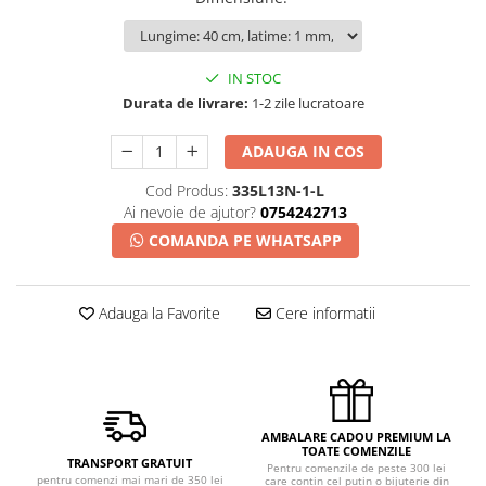
IN STOC
Durata de livrare:
1-2 zile lucratoare
ADAUGA IN COS
Cod Produs:
335L13N-1-L
Ai nevoie de ajutor?
0754242713
COMANDA PE WHATSAPP
Adauga la Favorite
Cere informatii
AMBALARE CADOU PREMIUM LA
TOATE COMENZILE
TRANSPORT GRATUIT
Pentru comenzile de peste 300 lei
pentru comenzi mai mari de 350 lei
care contin cel putin o bijuterie din