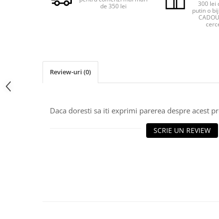
300 lei 
de 350 lei
putin o bij
CADOU 
cerce
Review-uri
(0)
Daca doresti sa iti exprimi parerea despre acest 
SCRIE UN REVIEW