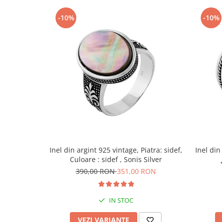
-10%
-10%
Inel din argint 925 vintage, Piatra: sidef,
Inel din
Culoare : sidef , Sonis Silver
390,00 RON
351,00 RON
IN STOC
VEZI VARIANTE