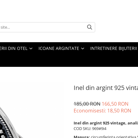
ERII DIN OTEL
ICOANE ARGINTATE
INTRETINERE BIJUTERII
Inel din argint 925 vin
185,00 RON
166,50 RON
Economisesti:
18,50
RON
Inel din argint 925 vintage, anal
COD SKU: 969#9i4
Masura:
circumferinta orientativa 5