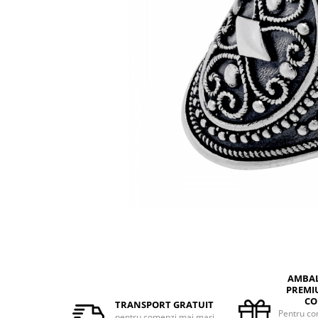
BIJUTERII PENTRU COPII
INELE
INELE
BUTONI
PIERCING
BRATARA TIP ROZARIU
SETURI BIJUTERII
LANTURI TIP ROZARIU
ACE DE CRAVATA
BRATARI PENTRU PICIOR
BUTONI
AMBA
PREMI
CO
TRANSPORT GRATUIT
Pentru co
pentru comenzi mai mari