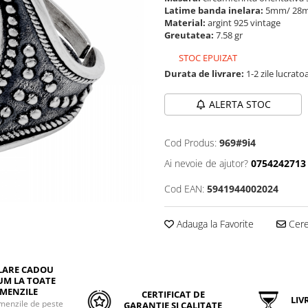
Latime banda inelara:
5mm/ 2
Material:
argint 925 vintage
Greutatea:
7.58 gr
STOC EPUIZAT
Durata de livrare:
1-2 zile lucrato
ALERTA STOC
Cod Produs:
969#9i4
Ai nevoie de ajutor?
0754242713
Cod EAN:
5941944002024
Adauga la Favorite
Cere 
LARE CADOU
UM LA TOATE
MENZILE
CERTIFICAT DE
LIVR
menzile de peste
GARANȚIE ȘI CALITATE