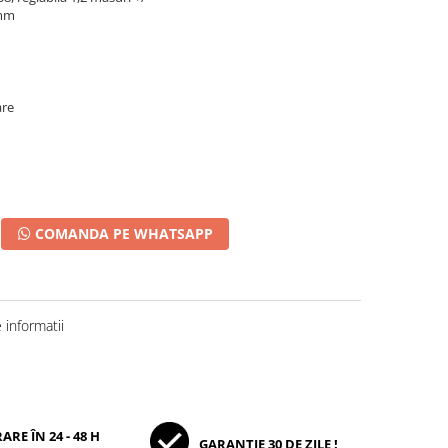
8mm
are
COMANDA PE WHATSAPP
informatii
ARE ÎN 24 - 48 H
GARANȚIE 30 DE ZILE !