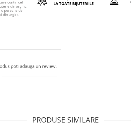
care contin cel
LA TOATE BIJUTERIILE
uterie din argint,
o pereche de
i din argint
produs poti adauga un review.
PRODUSE SIMILARE