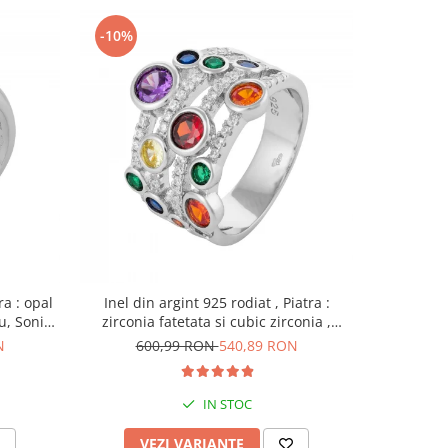
-10%
-10%
ra : opal
Inel din argint 925 rodiat , Piatra :
Inel tip "Verigh
u, Sonis
zirconia fatetata si cubic zirconia ,
Piatra : e
Culoare : multicolor , Sonis Silver
N
600,99 RON
540,89 RON
30
IN STOC
VEZI VARIANTE
V