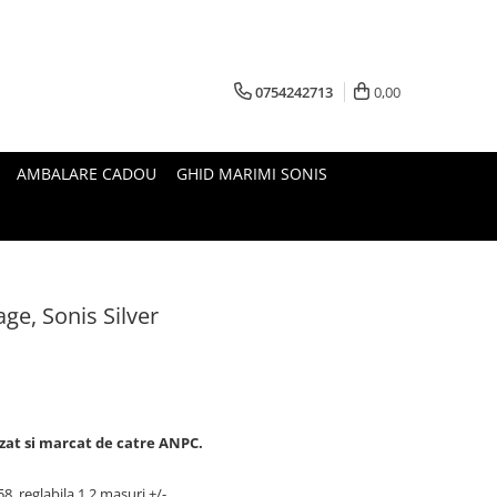
0754242713
0,00
AMBALARE CADOU
GHID MARIMI SONIS
tage, Sonis Silver
izat si marcat de catre ANPC.
8, reglabila 1,2 masuri +/-