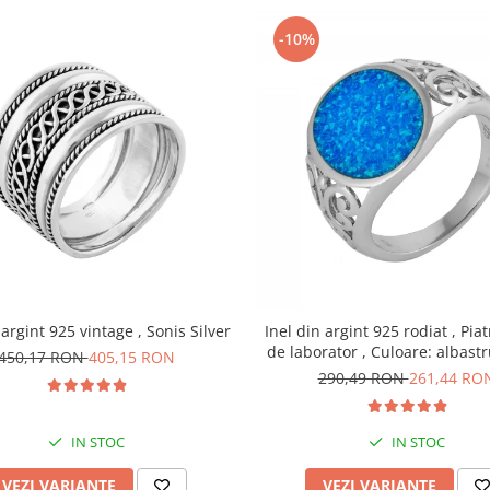
-10%
 argint 925 vintage , Sonis Silver
Inel din argint 925 rodiat , Piat
de laborator , Culoare: albastr
450,17 RON
405,15 RON
Silver
290,49 RON
261,44 RO
IN STOC
IN STOC
VEZI VARIANTE
VEZI VARIANTE