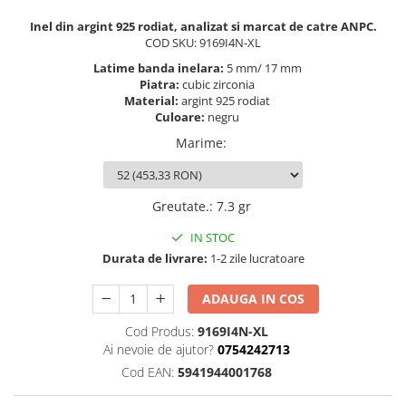
Inel din argint 925 rodiat, analizat si marcat de catre ANPC.
COD SKU: 9169I4N-XL
Latime banda inelara:
5 mm/ 17 mm
Piatra:
cubic zirconia
Material:
argint 925 rodiat
Culoare:
negru
Marime
:
Greutate.
:
7.3 gr
IN STOC
Durata de livrare:
1-2 zile lucratoare
ADAUGA IN COS
Cod Produs:
9169I4N-XL
Ai nevoie de ajutor?
0754242713
Cod EAN:
5941944001768