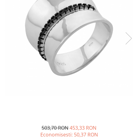
BIJUTERII PENTRU COPII
INELE
INELE
BUTONI
PIERCING
BRATARA TIP ROZARIU
SETURI BIJUTERII
LANTURI TIP ROZARIU
ACE DE CRAVATA
BRATARI PENTRU PICIOR
BUTONI
503,70 RON
453,33 RON
Economisesti:
50,37
RON