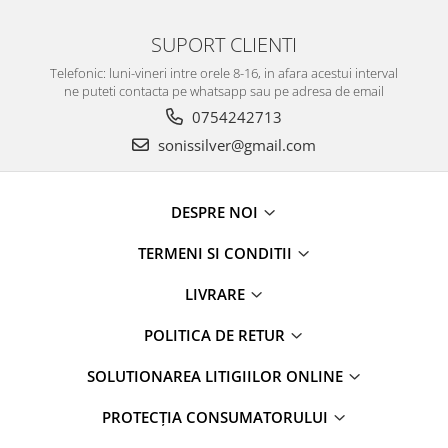
SUPORT CLIENTI
Telefonic: luni-vineri intre orele 8-16, in afara acestui interval
ne puteti contacta pe whatsapp sau pe adresa de email
0754242713
sonissilver@gmail.com
DESPRE NOI
TERMENI SI CONDITII
LIVRARE
POLITICA DE RETUR
SOLUTIONAREA LITIGIILOR ONLINE
PROTECȚIA CONSUMATORULUI