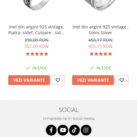
Inel din argint 925 vintage,
Inel din argint 925 vintage ,
Piatra: sidef, Culoare : sidef
Sonis Silver
, Sonis Silver
390,00 RON
450,17 RON
351,00 RON
405,15 RON
IN STOC
IN STOC
VEZI VARIANTE
VEZI VARIANTE
SOCIAL
Urmareste-ne in social media