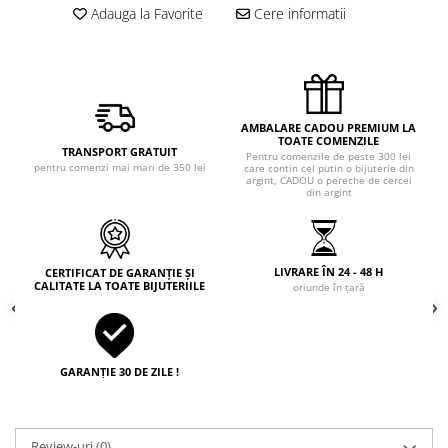
Adauga la Favorite
Cere informatii
AMBALARE CADOU PREMIUM LA
TOATE COMENZILE
TRANSPORT GRATUIT
Pentru comenzile de peste 300 lei
pentru comenzi mai mari de 350 lei
care contin cel putin o bijuterie din
argint, CADOU o pereche de cercei
din argint
LIVRARE ÎN 24 - 48 H
CERTIFICAT DE GARANȚIE ȘI
CALITATE LA TOATE BIJUTERIILE
oriunde în țară
GARANȚIE 30 DE ZILE !
Review-uri
(0)