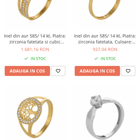
BIJUTERII PENTRU COPII
INELE
INELE
BUTONI
PIERCING
BRATARA TIP ROZARIU
SETURI BIJUTERII
LANTURI TIP ROZARIU
Inel din aur 585/ 14 kt, Piatra:
Inel din aur 585/ 14 kt, Piatra:
ACE DE CRAVATA
zirconia fatetata si cubic
zirconia fatetata, Culoare:
zirconia, Culoare:
transparenta
BRATARI PENTRU PICIOR
1.681,16 RON
937,04 RON
transparenta
BUTONI
IN STOC
IN STOC
ADAUGA IN COS
ADAUGA IN COS