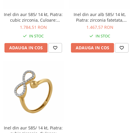
Inel din aur 585/ 14 kt, Piatra:
Inel din aur alb 585/ 14 kt,
cubic zirconia, Culoare:
Piatra: zirconia fatetata,
transparenta
Culoare: transparenta
1.784,51 RON
1.467,57 RON
IN STOC
IN STOC
ADAUGA IN COS
ADAUGA IN COS
Inel din aur 585/ 14 kt, Piatra: