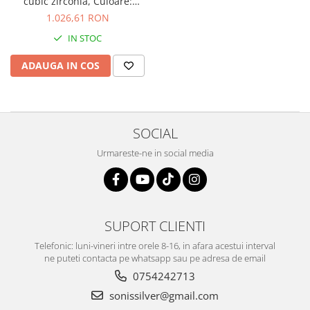
cubic zirconia, Culoare:
transparenta
1.026,61 RON
IN STOC
ADAUGA IN COS
SOCIAL
Urmareste-ne in social media
SUPORT CLIENTI
Telefonic: luni-vineri intre orele 8-16, in afara acestui interval
ne puteti contacta pe whatsapp sau pe adresa de email
0754242713
sonissilver@gmail.com