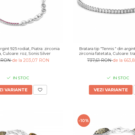
rgint 925 rodiat, Piatra: zirconia
Bratara tip "Tennis " din argint 925, Piatra:
fatetata, Culoare: roz, Sonis Silver
zirconia fatetata, Culoare: tr
Sonis Silver
3 RON
de la 203,07 RON
737,61 RON
de la 663
IN STOC
IN STOC
ZI VARIANTE
VEZI VARIANTE
-10%