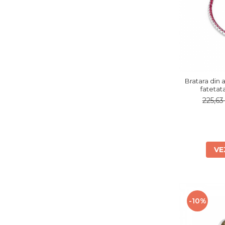
Bratara din a
225,6
VE
-10%