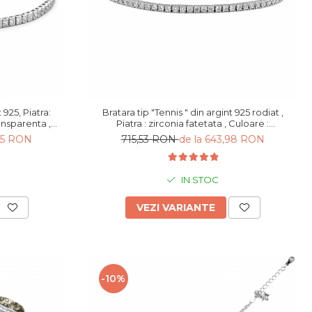
Bratara tip "Tennis " din argint 925 rodiat ,
ansparenta ,
Piatra : zirconia fatetata , Culoare :
transparenta, Sonis Silver
,85 RON
715,53 RON
de la 643,98 RON
IN STOC
VEZI VARIANTE
-10%