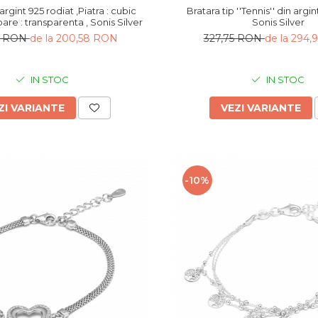
gint 925 rodiat ,Piatra : cubic
Bratara tip ''Tennis'' din argin
oare : transparenta , Sonis Silver
Sonis Silver
7 RON
de la 200,58 RON
327,75 RON
de la 294
IN STOC
IN STOC
ZI VARIANTE
VEZI VARIANTE
-10%