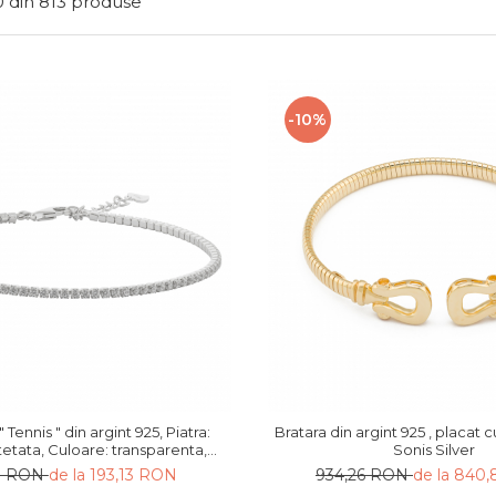
0
din
813
produse
-10%
n argint 925, Piatra:
Bratara din argint 925 , placat cu
atetata, Culoare: transparenta,
Sonis Silver
Sonis Silver
59 RON
de la 193,13 RON
934,26 RON
de la 840