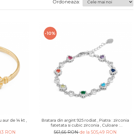
Ordoneaza:
-10%
 aur de 14 kt ,
Bratara din argint 925 rodiat , Piatra : zirconia
fatetata si cubic zirconia , Culoare :
multicolor ,Sonis Silver
,83 RON
561,66 RON
de la 505,49 RON