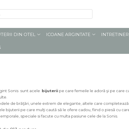
UTERII DIN OTEL
ICOANE ARGINTATE
INTRETINER
G
rgint Sonis sunt acele
bijuterii
pe care femeile le adoră şi pe care ca
lte.
ele de brăţări, unele extrem de elegante, altele care completează per
le bijuterii pe care mulţi caută să le ofere cadou, fiind o piesă cu care
atemporale, speciale si facute cu multa pasiune cele de la Sonis.