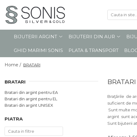
BIJUTERII ARGINT
BIJUTERII DIN AUR
BIJUTERII DIN OTEL
ICOANE ARGINTATE
CERCEI
PANDANTIVE
BRATARI
ICOANE ORTODOXE
BIJUTERII ARGINT
BIJUTERII DIN AUR
BIJ
BRATARI
PANDANTIVE TIP CRUCE
LANTURI
ICOANE CATOLICE
GHID MARIMI SONIS
PLATA & TRANSPORT
BLO
CEASURI
CERCEI
CRUCIFIXE
LANTURI
LANTURI
Home /
BRATARI
LANTURI CU PANDANTIV
Lanturi pentru EA
Lanturi pentru EL
LANTURI TIP ROZARIU
BRATARI
BRATARI
BRATARI
BRATARI TIP ROZARIU
Bratari din argint pentru EA
Bratari pentru EA
Braţările de a
Bratari din argint pentru EL
PANDANTIVE
suficient de mu
Bratari pentru EL
Bratari din argint UNISEX
PANDANTIVE TIP CRUCE
Sunt multe mod
BIJUTERII PENTRU COPII
argint sunt ace
BROSE
PIATRA
BRATARI PENTRU GLEZNA
Sunt bijuterii 
TALISMANE
PIERCING