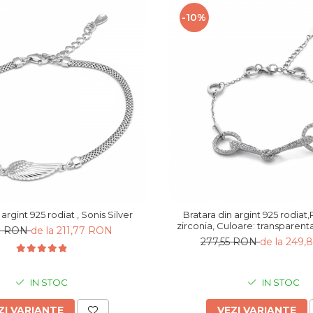
-10%
 argint 925 rodiat , Sonis Silver
Bratara din argint 925 rodiat,
zirconia, Culoare: transparenta
30 RON
de la 211,77 RON
277,55 RON
de la 249
IN STOC
IN STOC
ZI VARIANTE
VEZI VARIANTE