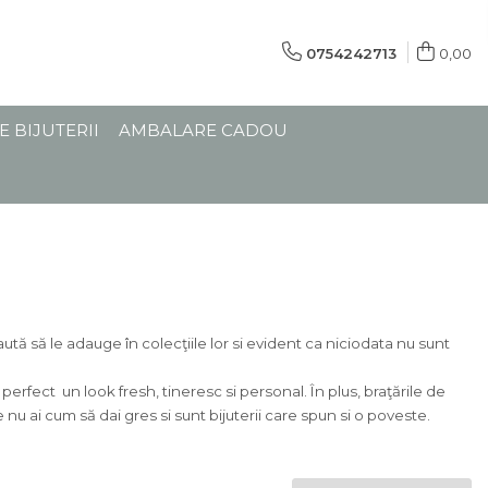
0754242713
0,00
E BIJUTERII
AMBALARE CADOU
ută să le adauge în colecţiile lor si evident ca niciodata nu sunt
fect un look fresh, tineresc si personal. În plus, braţările de
 nu ai cum să dai gres si sunt bijuterii care spun si o poveste.