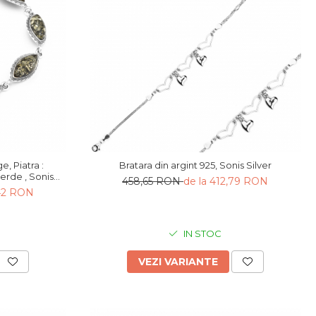
e, Piatra :
Bratara din argint 925, Sonis Silver
verde , Sonis
458,65 RON
de la 412,79 RON
,42 RON
IN STOC
VEZI VARIANTE