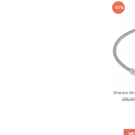
-10%
Bratara din
235,
VE