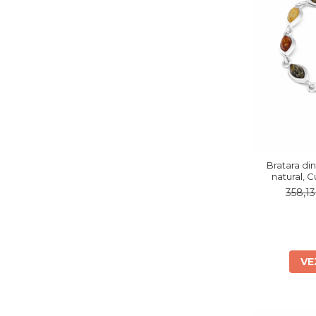
Bratara din
natural, 
gal
358,1
VE