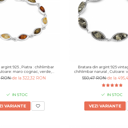
 argint 925 , Piatra : chihlimbar
Bratara din argint 925 vintag
Culoare: maro cognac, verde,
chihlimbar narural , Culoare: 
ben miere, Sonis Silver
Silver
3 RON
de la 322,32 RON
550,47 RON
de la 495
IN STOC
IN STOC
ZI VARIANTE
VEZI VARIANTE