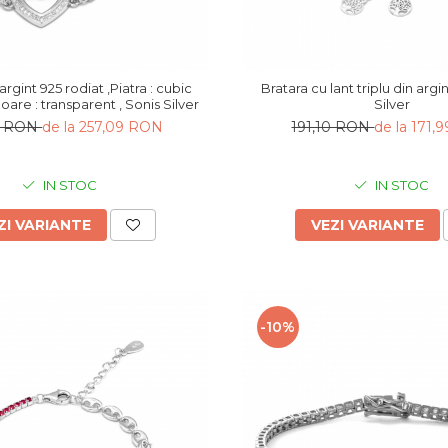
argint 925 rodiat ,Piatra : cubic
Bratara cu lant triplu din argint 925 , Sonis
loare : transparent , Sonis Silver
Silver
6 RON
de la 257,09 RON
191,10 RON
de la 171
IN STOC
IN STOC
ZI VARIANTE
VEZI VARIANTE
-10%