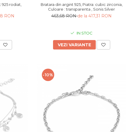
t 925 rodiat,
Bratara din argint 925, Piatra: cubic zirconia,
Culoare : transparenta , Sonis Silver
,98 RON
463,68 RON
de la 417,31 RON
IN STOC
VEZI VARIANTE
-10%