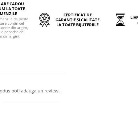
LARE CADOU
UM LA TOATE
MENZILE
CERTIFICAT DE
LIVR
menzile de peste
GARANȚIE ȘI CALITATE
care contin cel
LA TOATE BIJUTERIILE
uterie din argint,
o pereche de
i din argint
produs poti adauga un review.