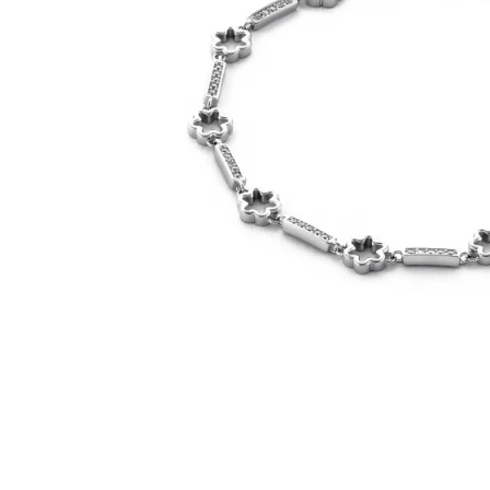
BIJUTERII PENTRU COPII
INELE
INELE
BUTONI
PIERCING
BRATARA TIP ROZARIU
SETURI BIJUTERII
LANTURI TIP ROZARIU
ACE DE CRAVATA
BRATARI PENTRU PICIOR
BUTONI