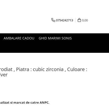
0754242713
0,00
AMBALARE CADOU
GHID MARIMI SONIS
odiat , Piatra : cubic zirconia , Culoare :
lver
nalizat si marcat de catre ANPC.