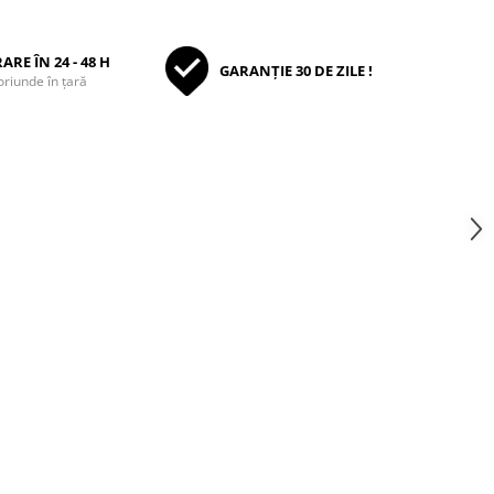
ARE ÎN 24 - 48 H
GARANȚIE 30 DE ZILE !
oriunde în țară