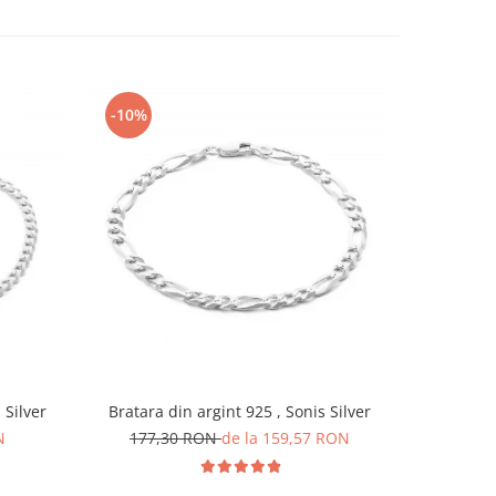
-10%
-10%
 925 , Sonis Silver
Bratara din argint 925 , Sonis Silver
Bratara din
N
177,30 RON
de la 159,57 RON
12