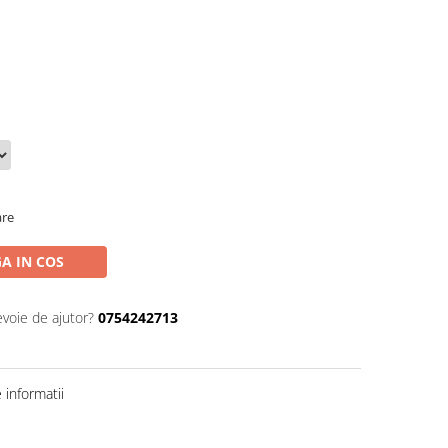
are
A IN COS
evoie de ajutor?
0754242713
informatii