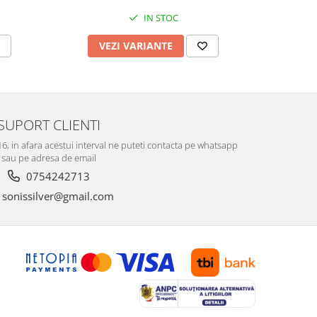
IN STOC
VEZI VARIANTE
V
SUPORT CLIENTI
-16, in afara acestui interval ne puteti contacta pe whatsapp
sau pe adresa de email
0754242713
sonissilver@gmail.com