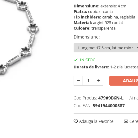
Dimensiune:
extensie: 4 cm
Piatra:
cubic zirconia
Tip inchidere:
carabina, reglabila
Material:
argint 925 rodiat
Culoare:
transparenta
Dimensiune
:
IN STOC
Durata de livrare:
1-2 zile lucrato
ADAUG
Cod Produs:
479#9B6N-L
Ai n
Cod EAN:
5941944000587
Adauga la Favorite
Cere 