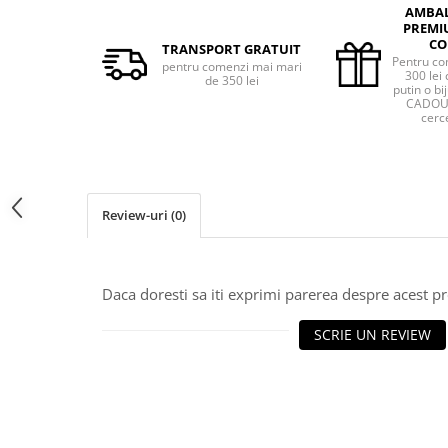
AMBA
PREMI
CO
TRANSPORT GRATUIT
Pentru co
pentru comenzi mai mari
300 lei 
de 350 lei
putin o bij
CADOU 
cerce
Review-uri
(0)
Daca doresti sa iti exprimi parerea despre acest 
SCRIE UN REVIEW