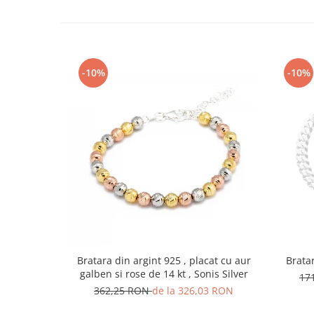
-10%
-10%
Bratara din argint 925 , placat cu aur
Bratar
galben si rose de 14 kt , Sonis Silver
17
362,25 RON
de la 326,03 RON