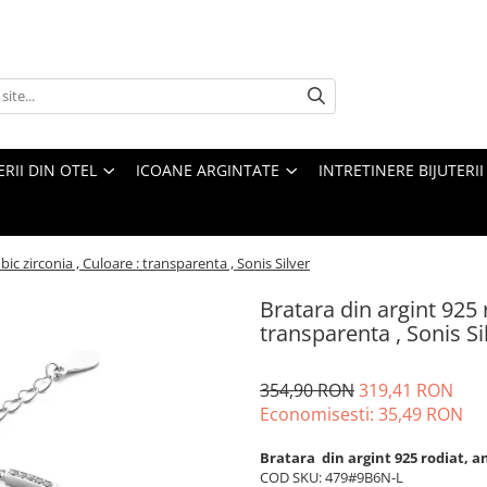
ERII DIN OTEL
ICOANE ARGINTATE
INTRETINERE BIJUTERII
ubic zirconia , Culoare : transparenta , Sonis Silver
Bratara din argint 925 r
transparenta , Sonis Si
354,90 RON
319,41 RON
Economisesti:
35,49
RON
Bratara din argint 925 rodiat, a
COD SKU: 479#9B6N-L