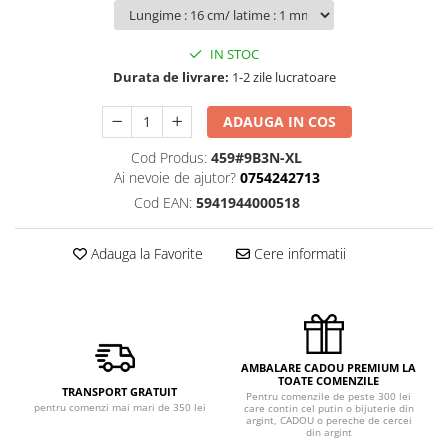
IN STOC
Durata de livrare:
1-2 zile lucratoare
ADAUGA IN COS
Cod Produs:
459#9B3N-XL
Ai nevoie de ajutor?
0754242713
Cod EAN:
5941944000518
Adauga la Favorite
Cere informatii
AMBALARE CADOU PREMIUM LA
TOATE COMENZILE
TRANSPORT GRATUIT
Pentru comenzile de peste 300 lei
pentru comenzi mai mari de 350 lei
care contin cel putin o bijuterie din
argint, CADOU o pereche de cercei
din argint