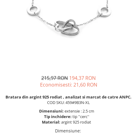
BIJUTERII PENTRU COPII
INELE
INELE
BUTONI
PIERCING
BRATARA TIP ROZARIU
SETURI BIJUTERII
LANTURI TIP ROZARIU
ACE DE CRAVATA
BRATARI PENTRU PICIOR
BUTONI
215,97 RON
194,37 RON
Economisesti:
21,60
RON
Bratara din argint 925 rodiat , analizat si marcat de catre ANPC.
COD SKU: 459#9B3N-XL
Dimensiuni:
extensie : 2.5 cm
Tip inchidere:
tip ''cerc''
Material:
argint 925 rodiat
Dimensiune
: