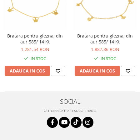
BIJUTERII PENTRU COPII
INELE
INELE
BUTONI
PIERCING
BRATARA TIP ROZARIU
SETURI BIJUTERII
LANTURI TIP ROZARIU
Bratara pentru glezna, din
Bratara pentru glezna, din
ACE DE CRAVATA
aur 585/ 14 Kt
aur 585/ 14 Kt
BRATARI PENTRU PICIOR
1.281,54 RON
1.887,86 RON
BUTONI
IN STOC
IN STOC
ADAUGA IN COS
ADAUGA IN COS
SOCIAL
Urmareste-ne in social media