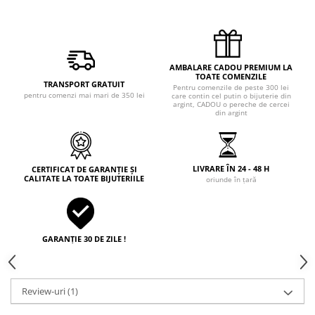
AMBALARE CADOU PREMIUM LA
TOATE COMENZILE
TRANSPORT GRATUIT
Pentru comenzile de peste 300 lei
pentru comenzi mai mari de 350 lei
care contin cel putin o bijuterie din
argint, CADOU o pereche de cercei
din argint
LIVRARE ÎN 24 - 48 H
CERTIFICAT DE GARANȚIE ȘI
CALITATE LA TOATE BIJUTERIILE
oriunde în țară
GARANȚIE 30 DE ZILE !
Review-uri
(1)