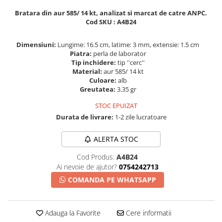
Bratara din aur 585/ 14 kt, analizat si marcat de catre ANPC.
Cod SKU : A4B24
Dimensiuni:
Lungime: 16.5 cm, latime: 3 mm, extensie: 1.5 cm
Piatra:
perla de laborator
Tip inchidere:
tip ''cerc''
Material:
aur 585/ 14 kt
Culoare:
alb
Greutatea:
3.35 gr
STOC EPUIZAT
Durata de livrare:
1-2 zile lucratoare
ALERTA STOC
Cod Produs:
A4B24
Ai nevoie de ajutor?
0754242713
COMANDA PE WHATSAPP
Adauga la Favorite
Cere informatii