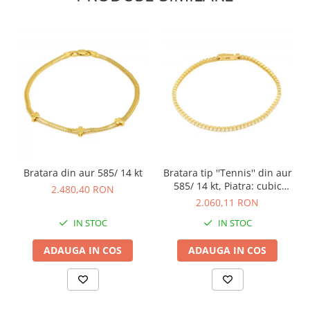
Bratara din aur 585/ 14 kt
Bratara tip ''Tennis'' din aur
585/ 14 kt, Piatra: cubic
2.480,40 RON
zirconia, Culoare:
2.060,11 RON
transparenta
IN STOC
IN STOC
ADAUGA IN COS
ADAUGA IN COS