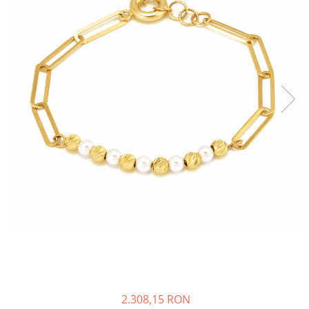
BIJUTERII PENTRU COPII
INELE
INELE
BUTONI
PIERCING
BRATARA TIP ROZARIU
SETURI BIJUTERII
LANTURI TIP ROZARIU
ACE DE CRAVATA
BRATARI PENTRU PICIOR
BUTONI
2.308,15 RON