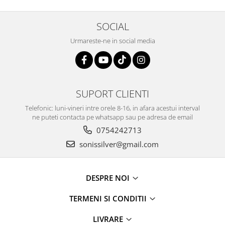
SOCIAL
Urmareste-ne in social media
SUPORT CLIENTI
Telefonic: luni-vineri intre orele 8-16, in afara acestui interval
ne puteti contacta pe whatsapp sau pe adresa de email
0754242713
sonissilver@gmail.com
DESPRE NOI
TERMENI SI CONDITII
LIVRARE