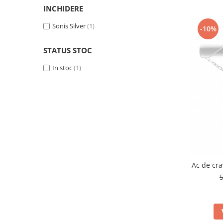
BIJUTERII PENTRU COPII
INELE
INCHIDERE
INELE
BUTONI
Sonis Silver
(1)
-10%
PIERCING
BRATARA TIP ROZARIU
SETURI BIJUTERII
STATUS STOC
LANTURI TIP ROZARIU
ACE DE CRAVATA
In stoc
(1)
BRATARI PENTRU PICIOR
BUTONI
Ac de cra