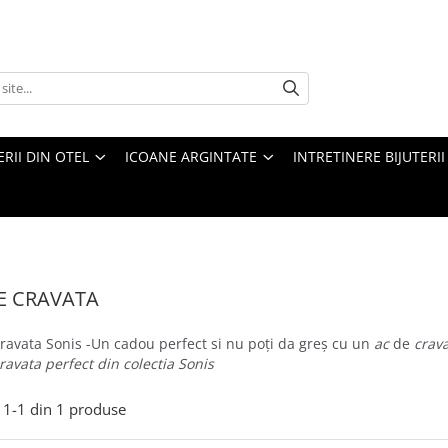
ERII DIN OTEL
ICOANE ARGINTATE
INTRETINERE BIJUTERII
E CRAVATA
cravata Sonis -Un cadou perfect si nu poți da greș cu un
ac
de
crava
ravata perfect din colectia Sonis
1-
1
din
1
produse