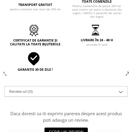
TOATE COMENZILE
TRANSPORT GRATUIT
Pentru comenzile de peste 300 lei
pentru comenzi mai mari de 350 lei
care contin cel putin o bijuterie din
argint, CADOU o pereche de cercei
din argint
LIVRARE ÎN 24 - 48 H
CERTIFICAT DE GARANȚIE ȘI
CALITATE LA TOATE BIJUTERIILE
oriunde în țară
GARANȚIE 30 DE ZILE !
Review-uri
(0)
Daca doresti sa iti exprimi parerea despre acest produs
poti adauga un review.
SCRIE UN REVIEW