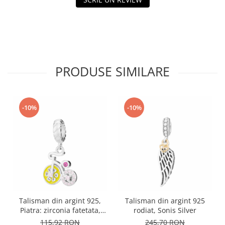
PRODUSE SIMILARE
-10%
-10%
Talisman din argint 925,
Talisman din argint 925
Piatra: zirconia fatetata,
rodiat, Sonis Silver
cubic zirconia si email,
115,92 RON
245,70 RON