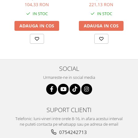
Culoare: multicolor, Sonis
104,33 RON
221,13 RON
Silver
IN STOC
IN STOC
ADAUGA IN COS
ADAUGA IN COS
SOCIAL
Urmareste-ne in social media
SUPORT CLIENTI
Telefonic: luni-vineri intre orele 8-16, in afara acestui interval
ne puteti contacta pe whatsapp sau pe adresa de email
0754242713