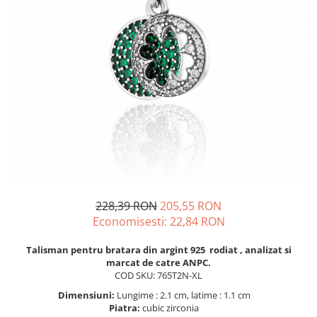
BIJUTERII PENTRU COPII
INELE
INELE
BUTONI
PIERCING
BRATARA TIP ROZARIU
SETURI BIJUTERII
LANTURI TIP ROZARIU
ACE DE CRAVATA
BRATARI PENTRU PICIOR
BUTONI
228,39 RON
205,55 RON
Economisesti:
22,84
RON
Talisman pentru bratara din argint 925 rodiat , analizat si
marcat de catre ANPC.
COD SKU: 765T2N-XL
Dimensiuni:
Lungime : 2.1 cm, latime : 1.1 cm
Piatra:
cubic zirconia