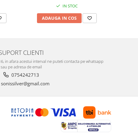
IN STOC
ADAUGA IN COS
AD
SUPORT CLIENTI
-16, in afara acestui interval ne puteti contacta pe whatsapp
sau pe adresa de email
0754242713
sonissilver@gmail.com