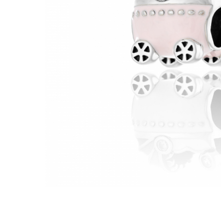
BIJUTERII PENTRU COPII
INELE
INELE
BUTONI
PIERCING
BRATARA TIP ROZARIU
SETURI BIJUTERII
LANTURI TIP ROZARIU
ACE DE CRAVATA
BRATARI PENTRU PICIOR
BUTONI