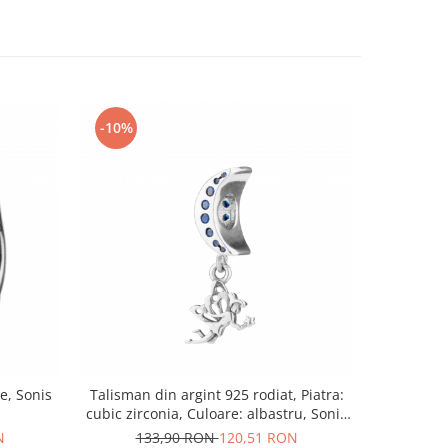
-10%
-10%
e, Sonis
Talisman din argint 925 rodiat, Piatra:
Talisman 
cubic zirconia, Culoare: albastru, Sonis
rose
Silver
N
133,90 RON
120,51 RON
16