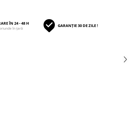
ARE ÎN 24 - 48 H
GARANȚIE 30 DE ZILE !
oriunde în țară