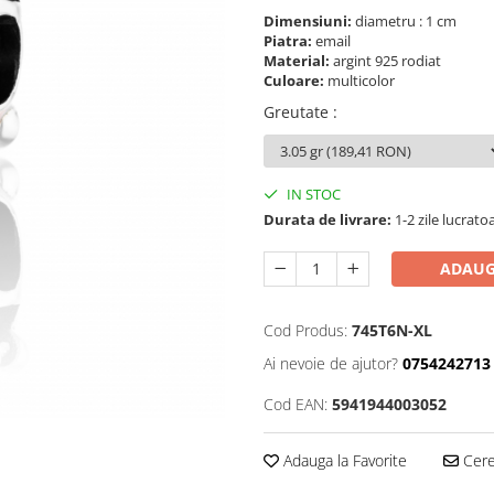
Dimensiuni:
diametru : 1 cm
Piatra:
email
Material:
argint 925 rodiat
Culoare:
multicolor
Greutate
:
IN STOC
Durata de livrare:
1-2 zile lucrato
ADAUG
Cod Produs:
745T6N-XL
Ai nevoie de ajutor?
0754242713
Cod EAN:
5941944003052
Adauga la Favorite
Cere 