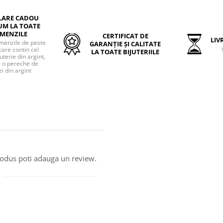
LARE CADOU
UM LA TOATE
MENZILE
CERTIFICAT DE
LIVR
menzile de peste
GARANȚIE ȘI CALITATE
care contin cel
LA TOATE BIJUTERIILE
uterie din argint,
o pereche de
i din argint
produs poti adauga un review.