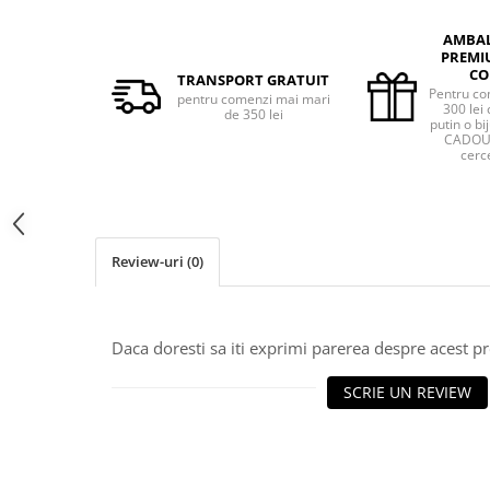
AMBA
PREMI
CO
TRANSPORT GRATUIT
Pentru co
pentru comenzi mai mari
300 lei 
de 350 lei
putin o bij
CADOU 
cerce
Review-uri
(0)
Daca doresti sa iti exprimi parerea despre acest 
SCRIE UN REVIEW