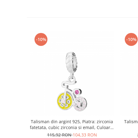
-10%
-10%
Talisman din argint 925, Piatra: zirconia
Talism
fatetata, cubic zirconia si email, Culoare:
multicolor, Sonis Silver
115,92 RON
104,33 RON