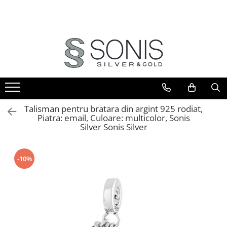
BIJUTERII ARGINT
BIJUTERII DIN AUR
BIJUTERII DIN OTEL
ICOANE ARGINTATE
CERCEI
PANDANTIVE
BRATARI
ICOANE ORTODOXE
BRATARI
PANDANTIVE TIP CRUCE
LANTURI
ICOANE CATOLICE
CEASURI
CERCEI
CRUCIFIXE
LANTURI
LANTURI
Talisman pentru bratara din argint 925 rodiat,
Piatra: email, Culoare: multicolor, Sonis
LANTURI CU PANDANTIV
Lanturi pentru EA
Silver Sonis Silver
Lanturi pentru EL
LANTURI TIP ROZARIU
BRATARI
BRATARI TIP ROZARIU
-10%
Bratari pentru EA
PANDANTIVE
Bratari pentru EL
PANDANTIVE TIP CRUCE
BIJUTERII PENTRU COPII
BROSE
BRATARI PENTRU GLEZNA
TALISMANE
PIERCING