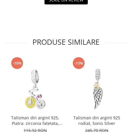
PRODUSE SIMILARE
-10%
-10%
Talisman din argint 925,
Talisman din argint 925
Piatra: zirconia fatetata,
rodiat, Sonis Silver
cubic zirconia si email,
115,92 RON
245,70 RON