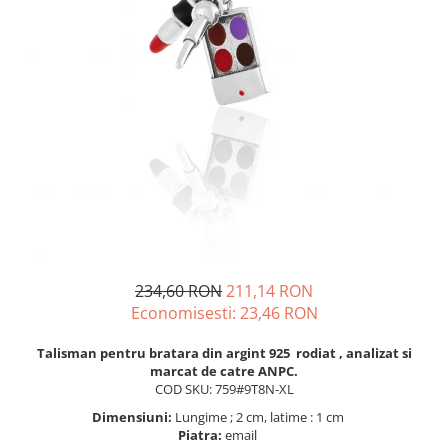
BIJUTERII PENTRU COPII
INELE
INELE
BUTONI
PIERCING
BRATARA TIP ROZARIU
SETURI BIJUTERII
LANTURI TIP ROZARIU
ACE DE CRAVATA
BRATARI PENTRU PICIOR
BUTONI
234,60 RON
211,14 RON
Economisesti:
23,46
RON
Talisman pentru bratara din argint 925 rodiat , analizat si
marcat de catre ANPC.
COD SKU: 759#9T8N-XL
Dimensiuni:
Lungime ; 2 cm, latime : 1 cm
Piatra:
email