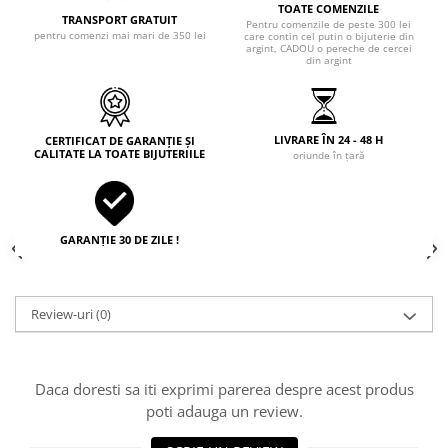
TOATE COMENZILE
TRANSPORT GRATUIT
Pentru comenzile de peste 300 lei
pentru comenzi mai mari de 350 lei
care contin cel putin o bijuterie din
argint, CADOU o pereche de cercei
din argint
LIVRARE ÎN 24 - 48 H
CERTIFICAT DE GARANȚIE ȘI
CALITATE LA TOATE BIJUTERIILE
oriunde în țară
GARANȚIE 30 DE ZILE !
Review-uri
(0)
Daca doresti sa iti exprimi parerea despre acest produs
poti adauga un review.