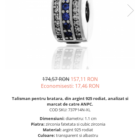
BIJUTERII PENTRU COPII
INELE
INELE
BUTONI
PIERCING
BRATARA TIP ROZARIU
SETURI BIJUTERII
LANTURI TIP ROZARIU
ACE DE CRAVATA
BRATARI PENTRU PICIOR
BUTONI
174,57 RON
157,11 RON
Economisesti:
17,46
RON
Talisman pentru bratara, din argint 925 rodiat, analizat si
marcat de catre ANPC.
COD SKU: 737P14N-XL
Dimensiuni:
diametru: 1.1 cm
Piatra:
zirconia fatetata si cubic zirconia
Material:
argint 925 rodiat
Culoare:
transparent si albastru