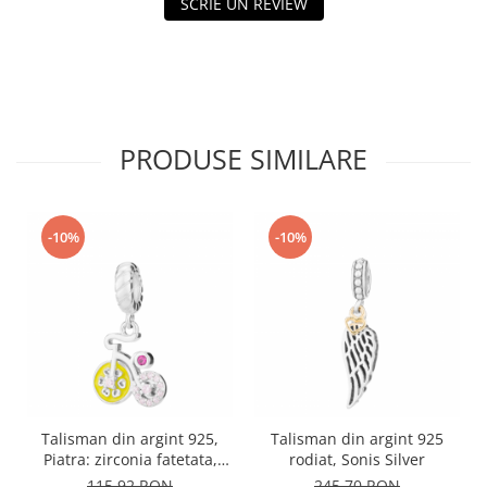
SCRIE UN REVIEW
PRODUSE SIMILARE
-10%
-10%
Talisman din argint 925,
Talisman din argint 925
Piatra: zirconia fatetata,
rodiat, Sonis Silver
cubic zirconia si email,
115,92 RON
245,70 RON