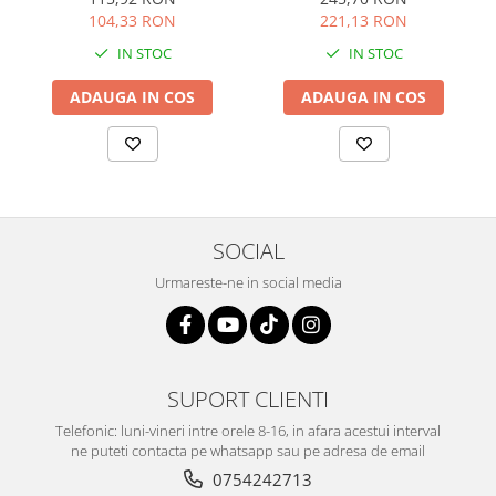
Culoare: multicolor, Sonis
104,33 RON
221,13 RON
Silver
IN STOC
IN STOC
ADAUGA IN COS
ADAUGA IN COS
SOCIAL
Urmareste-ne in social media
SUPORT CLIENTI
Telefonic: luni-vineri intre orele 8-16, in afara acestui interval
ne puteti contacta pe whatsapp sau pe adresa de email
0754242713