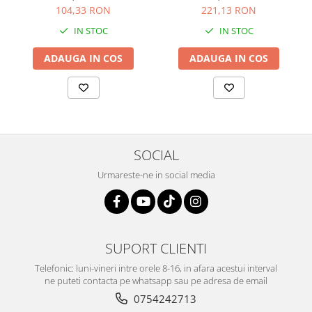
Culoare: multicolor, Sonis
104,33 RON
221,13 RON
Silver
IN STOC
IN STOC
ADAUGA IN COS
ADAUGA IN COS
SOCIAL
Urmareste-ne in social media
SUPORT CLIENTI
Telefonic: luni-vineri intre orele 8-16, in afara acestui interval
ne puteti contacta pe whatsapp sau pe adresa de email
0754242713