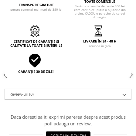
TOATE COMENZILE
TRANSPORT GRATUIT
Pentru comenzile de peste 300 lei
pentru comenzi mai mari de 350 lei
care contin cel putin o bijuterie din
argint, CADOU o pereche de cercei
din argint
LIVRARE ÎN 24 - 48 H
CERTIFICAT DE GARANȚIE ȘI
CALITATE LA TOATE BIJUTERIILE
oriunde în țară
GARANȚIE 30 DE ZILE !
Review-uri
(0)
Daca doresti sa iti exprimi parerea despre acest produs
poti adauga un review.
SCRIE UN REVIEW