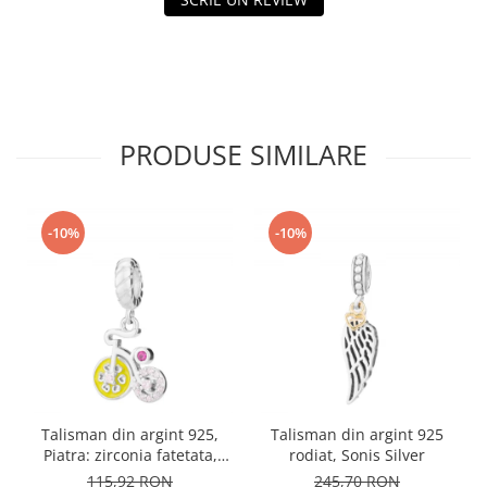
PRODUSE SIMILARE
-10%
-10%
Talisman din argint 925,
Talisman din argint 925
Piatra: zirconia fatetata,
rodiat, Sonis Silver
cubic zirconia si email,
115,92 RON
245,70 RON