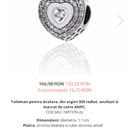
BIJUTERII PENTRU COPII
INELE
INELE
BUTONI
PIERCING
BRATARA TIP ROZARIU
SETURI BIJUTERII
LANTURI TIP ROZARIU
ACE DE CRAVATA
BRATARI PENTRU PICIOR
BUTONI
166,98 RON
150,28 RON
Economisesti:
16,70
RON
Talisman pentru bratara, din argint 925 rodiat, analizat si
marcat de catre ANPC.
COD SKU: 745T37N-XL
Dimensiuni:
diametru: 1.1 cm
Piatra:
zirconia fatetata si cubic zirconia, email