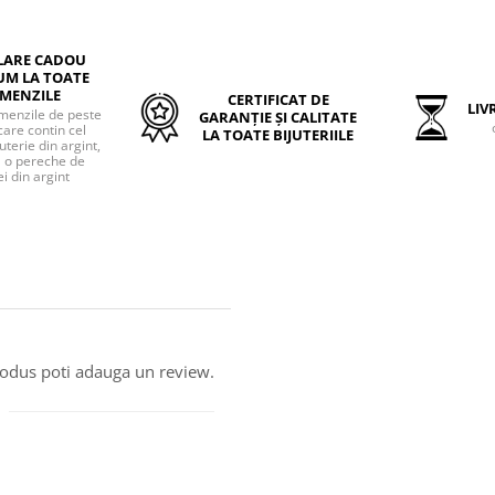
LARE CADOU
UM LA TOATE
MENZILE
CERTIFICAT DE
LIVR
menzile de peste
GARANȚIE ȘI CALITATE
care contin cel
LA TOATE BIJUTERIILE
uterie din argint,
o pereche de
i din argint
produs poti adauga un review.