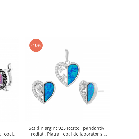
-10%
-10%
Set din argint 925 (cercei+pandantiv)
Set
a: opal
rodiat , Piatra : opal de laborator si
(cercei