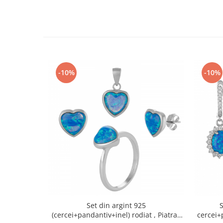
-10%
-10%
Set din argint 925
S
(cercei+pandantiv+inel) rodiat , Piatra :
cercei+p