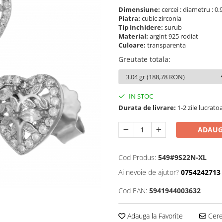
Dimensiune:
cercei : diametru : 0
Piatra:
cubic zirconia
Tip inchidere:
surub
Material:
argint 925 rodiat
Culoare:
transparenta
Greutate totala
:
IN STOC
Durata de livrare:
1-2 zile lucrato
ADAUG
Cod Produs:
549#9S22N-XL
Ai nevoie de ajutor?
0754242713
Cod EAN:
5941944003632
Adauga la Favorite
Cere 