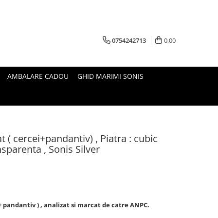
0754242713
0,00
AMBALARE CADOU
GHID MARIMI SONIS
t ( cercei+pandantiv) , Piatra : cubic
nsparenta , Sonis Silver
 + pandantiv ) , analizat si marcat de catre ANPC.