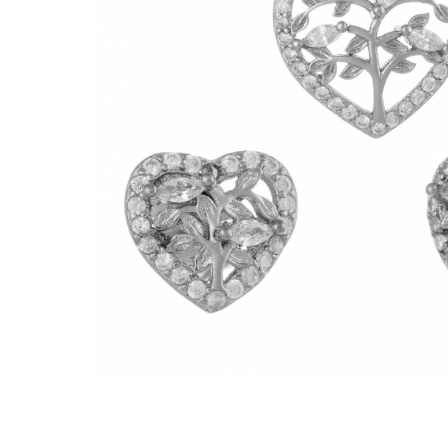
BIJUTERII PENTRU COPII
INELE
INELE
BUTONI
PIERCING
BRATARA TIP ROZARIU
SETURI BIJUTERII
LANTURI TIP ROZARIU
ACE DE CRAVATA
BRATARI PENTRU PICIOR
BUTONI