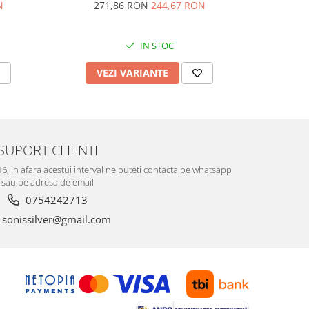
e: mov,
cubic zirconia , Culoare : albastru si
zirconia,
N
271,86 RON
244,67 RON
23
transparenta , Sonis Silver
IN STOC
VEZI VARIANTE
AD
SUPORT CLIENTI
-16, in afara acestui interval ne puteti contacta pe whatsapp
sau pe adresa de email
0754242713
sonissilver@gmail.com