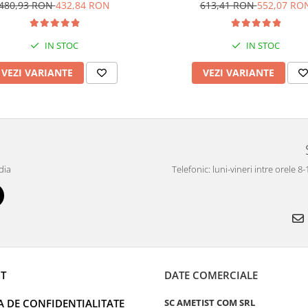
or si cubic zirconia , Culoare :
japonez si marcasite, Culoar
480,93 RON
432,84 RON
613,41 RON
552,07 RO
albastru si transparent,
Sonis Silver
IN STOC
IN STOC
VEZI VARIANTE
VEZI VARIANTE
dia
Telefonic: luni-vineri intre orele 8
T
DATE COMERCIALE
A DE CONFIDENTIALITATE
SC AMETIST COM SRL