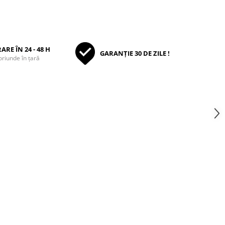
ARE ÎN 24 - 48 H
GARANȚIE 30 DE ZILE !
oriunde în țară