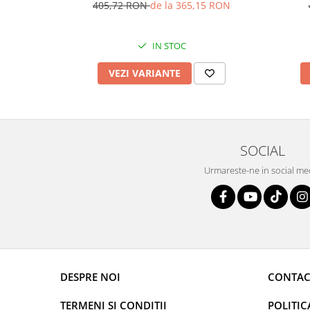
opal de laborator, Culoare : albastru,
laborat
405,72 RON
de la 365,15 RON
IN STOC
VEZI VARIANTE
SOCIAL
Urmareste-ne in social me
DESPRE NOI
CONTAC
TERMENI SI CONDITII
POLITIC