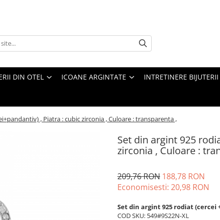
ERII DIN OTEL
ICOANE ARGINTATE
INTRETINERE BIJUTERII
ei+pandantiv) , Piatra : cubic zirconia , Culoare : transparenta ,
Set din argint 925 rodia
zirconia , Culoare : tra
209,76 RON
188,78 RON
Economisesti:
20,98
RON
Set din argint 925 rodiat (cercei
COD SKU: 549#9S22N-XL