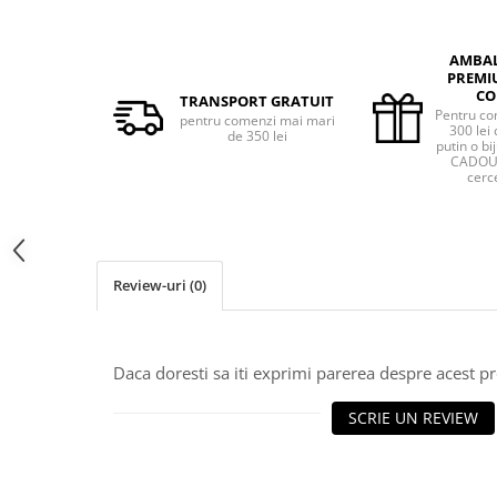
AMBA
PREMI
CO
TRANSPORT GRATUIT
Pentru co
pentru comenzi mai mari
300 lei 
de 350 lei
putin o bij
CADOU 
cerce
Review-uri
(0)
Daca doresti sa iti exprimi parerea despre acest 
SCRIE UN REVIEW