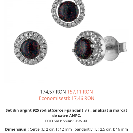
BIJUTERII PENTRU COPII
INELE
INELE
BUTONI
PIERCING
BRATARA TIP ROZARIU
SETURI BIJUTERII
LANTURI TIP ROZARIU
ACE DE CRAVATA
BRATARI PENTRU PICIOR
BUTONI
174,57 RON
157,11 RON
Economisesti:
17,46
RON
Set din argint 925 rodiat(cercei+pandantiv ) , analizat si marcat
de catre ANPC.
COD SKU: 569#9S19N-XL
Dimensiuni:
Cercei :L: 2 cm, l : 12 mm , pandantiv : L : 2.5 cm, l: 16 mm