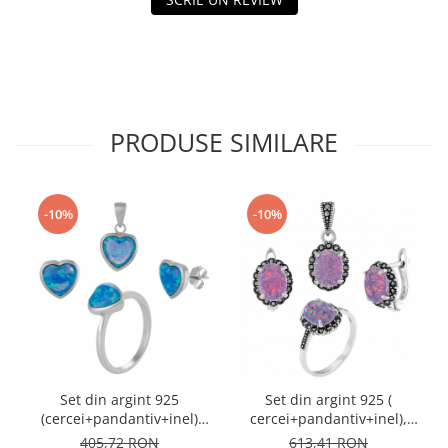
PRODUSE SIMILARE
-10%
-10%
Set din argint 925
Set din argint 925 (
(cercei+pandantiv+inel)
cercei+pandantiv+inel),
rodiat , Piatra : opal de
Piatra: opal japonez si
405,72 RON
613,41 RON