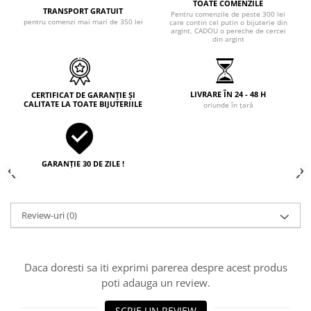
TOATE COMENZILE
TRANSPORT GRATUIT
Pentru comenzile de peste 300 lei
pentru comenzi mai mari de 350 lei
care contin cel putin o bijuterie din
argint, CADOU o pereche de cercei
din argint
LIVRARE ÎN 24 - 48 H
CERTIFICAT DE GARANȚIE ȘI
CALITATE LA TOATE BIJUTERIILE
oriunde în țară
GARANȚIE 30 DE ZILE !
Review-uri
(0)
Daca doresti sa iti exprimi parerea despre acest produs
poti adauga un review.
SCRIE UN REVIEW