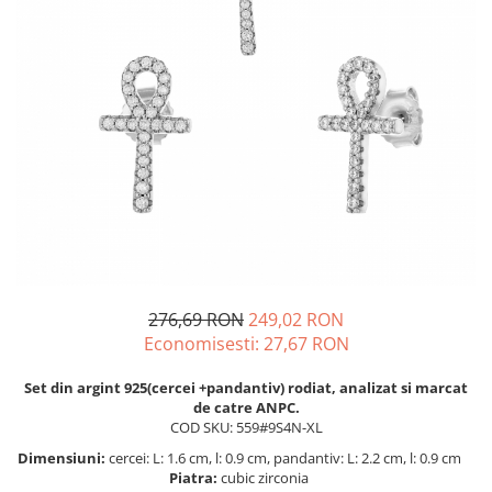
BIJUTERII PENTRU COPII
INELE
INELE
BUTONI
PIERCING
BRATARA TIP ROZARIU
SETURI BIJUTERII
LANTURI TIP ROZARIU
ACE DE CRAVATA
BRATARI PENTRU PICIOR
BUTONI
276,69 RON
249,02 RON
Economisesti:
27,67
RON
Set din argint 925(cercei +pandantiv) rodiat, analizat si marcat
de catre ANPC.
COD SKU: 559#9S4N-XL
Dimensiuni:
cercei: L: 1.6 cm, l: 0.9 cm, pandantiv: L: 2.2 cm, l: 0.9 cm
Piatra:
cubic zirconia