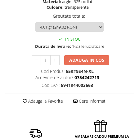
Material:
argint 925 rodiat
Culoare:
transparenta
Greutate totala
:
IN STOC
Durata de livrare:
1-2 zile lucratoare
ADAUGA IN COS
Cod Produs:
559#9S4N-XL
Ai nevoie de ajutor?
0754242713
Cod EAN:
5941944003663
Adauga la Favorite
Cere informatii
AMBALARE CADOU PREMIUM LA