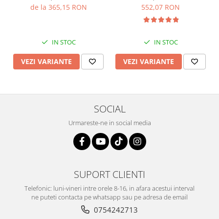
laborator, Culoare :
marcasite, Culoare: mov,
de la 365,15 RON
552,07 RON
albastru,
Sonis Silver
IN STOC
IN STOC
VEZI VARIANTE
VEZI VARIANTE
SOCIAL
Urmareste-ne in social media
SUPORT CLIENTI
Telefonic: luni-vineri intre orele 8-16, in afara acestui interval
ne puteti contacta pe whatsapp sau pe adresa de email
0754242713