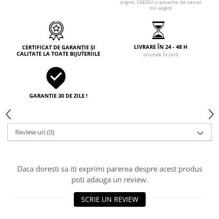
argint, CADOU o pereche de cercei
din argint
LIVRARE ÎN 24 - 48 H
CERTIFICAT DE GARANȚIE ȘI
CALITATE LA TOATE BIJUTERIILE
oriunde în țară
GARANȚIE 30 DE ZILE !
Review-uri
(0)
Daca doresti sa iti exprimi parerea despre acest produs
poti adauga un review.
SCRIE UN REVIEW