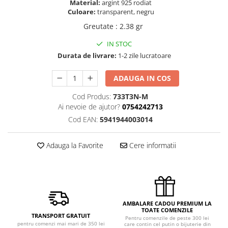
Material:
argint 925 rodiat
Culoare:
transparent, negru
Greutate
:
2.38 gr
IN STOC
Durata de livrare:
1-2 zile lucratoare
ADAUGA IN COS
Cod Produs:
733T3N-M
Ai nevoie de ajutor?
0754242713
Cod EAN:
5941944003014
Adauga la Favorite
Cere informatii
AMBALARE CADOU PREMIUM LA
TOATE COMENZILE
TRANSPORT GRATUIT
Pentru comenzile de peste 300 lei
pentru comenzi mai mari de 350 lei
care contin cel putin o bijuterie din