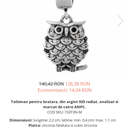
BIJUTERII PENTRU COPII
INELE
INELE
BUTONI
PIERCING
BRATARA TIP ROZARIU
SETURI BIJUTERII
LANTURI TIP ROZARIU
ACE DE CRAVATA
BRATARI PENTRU PICIOR
BUTONI
140,42 RON
126,38 RON
Economisesti:
14,04
RON
Talisman pentru bratara, din argint 925 rodiat, analizat si
marcat de catre ANPC.
COD SKU: 733T3N-M
Dimensiuni:
lungime: 2.2 cm, latime: min. 0.4 cm/ max. 1.1 cm
Piatra:
zirconia fatetata si cubic zirconia