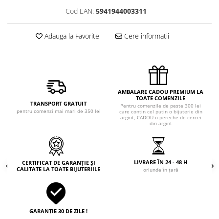
Cod EAN:
5941944003311
Adauga la Favorite
Cere informatii
AMBALARE CADOU PREMIUM LA
TOATE COMENZILE
TRANSPORT GRATUIT
Pentru comenzile de peste 300 lei
pentru comenzi mai mari de 350 lei
care contin cel putin o bijuterie din
argint, CADOU o pereche de cercei
din argint
LIVRARE ÎN 24 - 48 H
CERTIFICAT DE GARANȚIE ȘI
CALITATE LA TOATE BIJUTERIILE
oriunde în țară
GARANȚIE 30 DE ZILE !