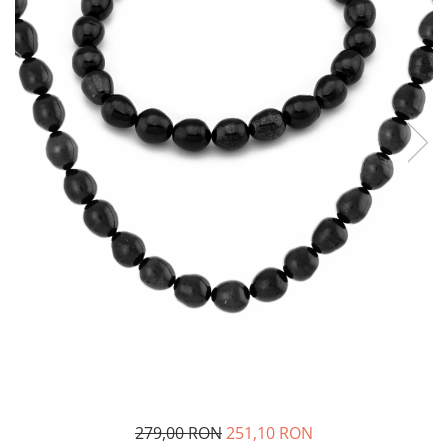
BIJUTERII PENTRU COPII
INELE
INELE
BUTONI
PIERCING
BRATARA TIP ROZARIU
SETURI BIJUTERII
LANTURI TIP ROZARIU
ACE DE CRAVATA
BRATARI PENTRU PICIOR
BUTONI
279,00 RON
251,10 RON