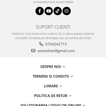
Urmareste-ne in social media
SUPORT CLIENTI
Telefonic: luni-vineri intre orele 8-16, in afara acestui interval
ne puteti contacta pe whatsapp sau pe adresa de email
0754242713
sonissilver@gmail.com
DESPRE NOI
TERMENI SI CONDITII
LIVRARE
POLITICA DE RETUR
SOLUTIONAREA LITIGIILOR ONLINE