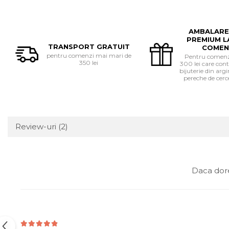
AMBALARE
PREMIUM L
TRANSPORT GRATUIT
COMEN
pentru comenzi mai mari de
Pentru comenzi
350 lei
300 lei care cont
bijuterie din ar
pereche de cerce
Review-uri
(2)
Daca dore