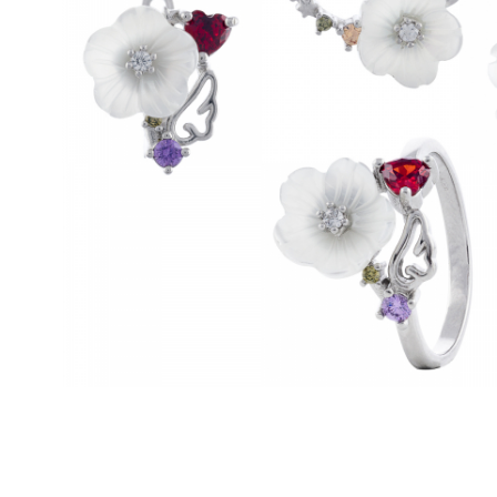
BIJUTERII PENTRU COPII
INELE
INELE
BUTONI
PIERCING
BRATARA TIP ROZARIU
SETURI BIJUTERII
LANTURI TIP ROZARIU
ACE DE CRAVATA
BRATARI PENTRU PICIOR
BUTONI