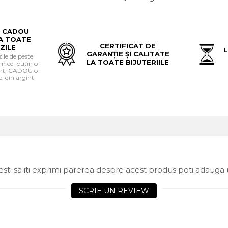
 CADOU
A TOATE
CERTIFICAT DE
ZILE
L
GARANȚIE ȘI CALITATE
le de peste
LA TOATE BIJUTERIILE
in cel putin o
gint, CADOU o
i din argint
sti sa iti exprimi parerea despre acest produs poti adauga 
SCRIE UN REVIEW