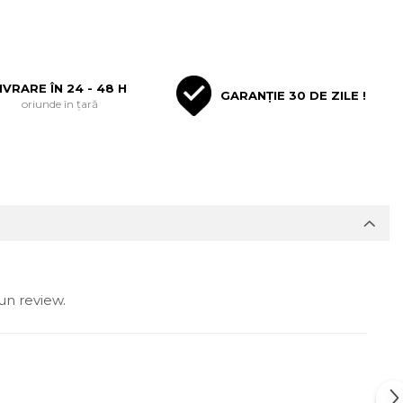
IVRARE ÎN 24 - 48 H
GARANȚIE 30 DE ZILE !
oriunde în țară
un review.