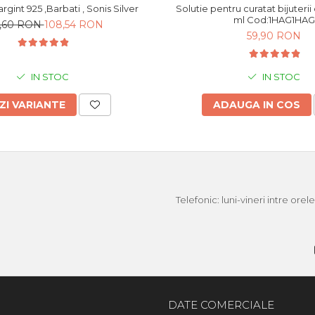
Bratara din argint 925 ,Barbati , Sonis Silver
Solutie pentru curatat bijuterii di
ml Cod:1HAG1HAG
0,60 RON
108,54 RON
59,90 RON
IN STOC
IN STOC
ZI VARIANTE
ADAUGA IN COS
Telefonic: luni-vineri intre ore
DATE COMERCIALE