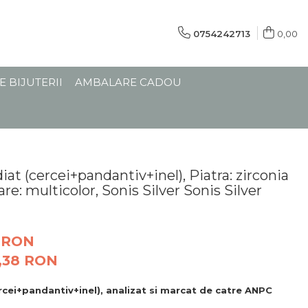
0754242713
0,00
E BIJUTERII
AMBALARE CADOU
iat (cercei+pandantiv+inel), Piatra: zirconia
are: multicolor, Sonis Silver Sonis Silver
 RON
,38
RON
rcei+pandantiv+inel), analizat si marcat de catre ANPC