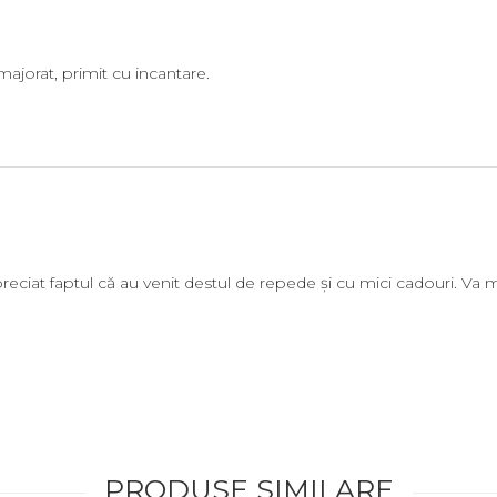
majorat, primit cu incantare.
apreciat faptul că au venit destul de repede și cu mici cadouri. Va
PRODUSE SIMILARE