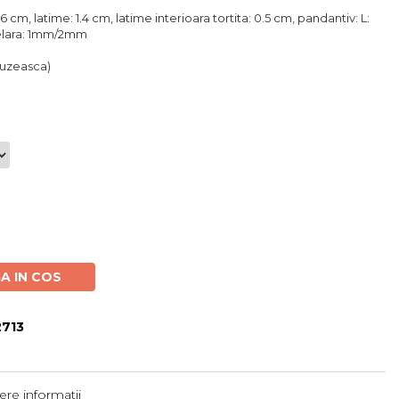
6 cm, latime: 1.4 cm, latime interioara tortita: 0.5 cm, pandantiv: L:
inelara: 1mm/2mm
ntuzeasca)
A IN COS
713
re informatii