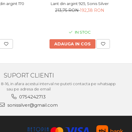
Lant din argint 925, Sonis Silver
n argint 170
213,75 RON
192,38 RON
IN STOC
ADAUGA IN COS
SUPORT CLIENTI
le 8-16, in afara acestui interval ne puteti contacta pe whatsapp
sau pe adresa de email
0754242713
sonissilver@gmail.com