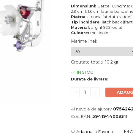
Dimensiuni:
Cercei: Lungime: 1.
2.9 cm, l: 1.6 cm, latime banda 
Piatra:
zirconia fatetata si sidef
Tip inchidere:
latch back (fra
Material:
argint 925 rodiat
Culoare:
multicolor
Marime Inel
:
Greutate totala
:
10.2 gr
IN STOC
Durata de livrare:
1
ADAUG
Ai nevoie de ajutor?
0754242
Cod EAN:
5941944003311
Adauga la Favorite
Ce