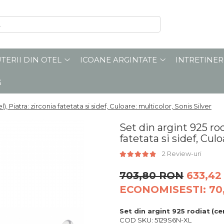
UTERII DIN OTEL
ICOANE ARGINTATE
INTRETINER
G
, Piatra: zirconia fatetata si sidef, Culoare: multicolor, Sonis Silver
Set din argint 925 rod
fatetata si sidef, Culo
2 Review-uri
703,80 RON
633,42
ECONOMISESTI:
70
Set din argint 925 rodiat
(ce
COD SKU: 5129S6N-XL