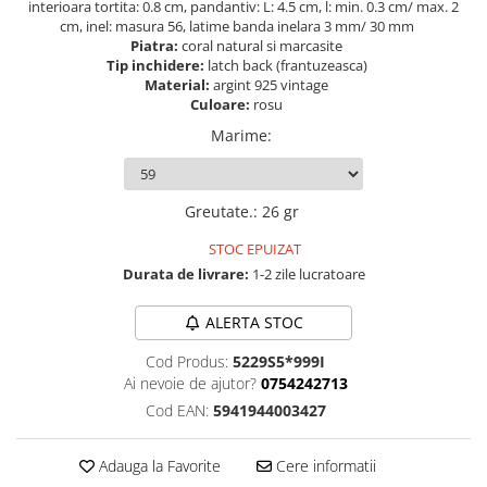
interioara tortita: 0.8 cm, pandantiv: L: 4.5 cm, l: min. 0.3 cm/ max. 2
cm, inel: masura 56, latime banda inelara 3 mm/ 30 mm
Piatra:
coral natural si marcasite
Tip inchidere:
latch back (frantuzeasca)
Material:
argint 925 vintage
Culoare:
rosu
Marime
:
Greutate.
:
26 gr
STOC EPUIZAT
Durata de livrare:
1-2 zile lucratoare
ALERTA STOC
Cod Produs:
5229S5*999I
Ai nevoie de ajutor?
0754242713
Cod EAN:
5941944003427
Adauga la Favorite
Cere informatii