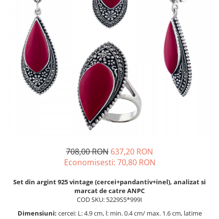
BIJUTERII PENTRU COPII
INELE
INELE
BUTONI
PIERCING
BRATARA TIP ROZARIU
SETURI BIJUTERII
LANTURI TIP ROZARIU
ACE DE CRAVATA
BRATARI PENTRU PICIOR
BUTONI
708,00 RON
637,20 RON
Economisesti:
70,80
RON
Set din argint 925 vintage (cercei+pandantiv+inel), analizat si
marcat de catre ANPC
COD SKU: 5229S5*999I
Dimensiuni:
cercei: L: 4.9 cm, l: min. 0.4 cm/ max. 1.6 cm, latime