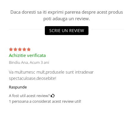
Daca doresti sa iti exprimi parerea despre acest produs
poti adauga un review.
SCRIE UN REVIEW
Achizitie verificata
Bindiu Ana,
Acum 3 ani
Va multumesc mult,produsele sunt intradevar
spectaculoase,deosebite!
Raspunde
A fost util acest review?
1 persoana a considerat acest review util!