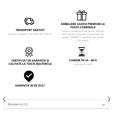
AMBALARE CADOU PREMIUM LA
TOATE COMENZILE
TRANSPORT GRATUIT
Pentru comenzile de peste 300 lei
pentru comenzi mai mari de 350 lei
care contin cel putin o bijuterie din
argint, CADOU o pereche de cercei
din argint
LIVRARE ÎN 24 - 48 H
CERTIFICAT DE GARANȚIE ȘI
CALITATE LA TOATE BIJUTERIILE
oriunde în țară
GARANȚIE 30 DE ZILE !
Review-uri
(1)