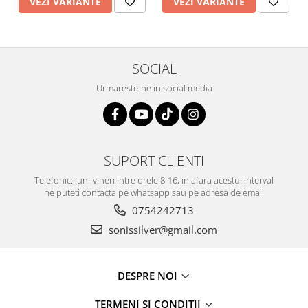
VEZI VARIANTE
VEZI VARIANTE
SOCIAL
Urmareste-ne in social media
SUPORT CLIENTI
Telefonic: luni-vineri intre orele 8-16, in afara acestui interval
ne puteti contacta pe whatsapp sau pe adresa de email
0754242713
sonissilver@gmail.com
DESPRE NOI
TERMENI SI CONDITII