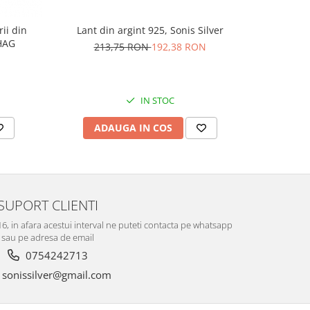
rii din
Lant din argint 925, Sonis Silver
Cercei di
AG1HAG
carlig af
213,75 RON
192,38 RON
Culoare:
74,
IN STOC
ADAUGA IN COS
V
SUPORT CLIENTI
-16, in afara acestui interval ne puteti contacta pe whatsapp
sau pe adresa de email
0754242713
sonissilver@gmail.com