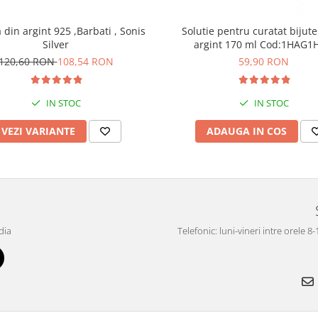
din argint 925 ,Barbati , Sonis
Solutie pentru curatat bijute
Silver
argint 170 ml Cod:1H
120,60 RON
108,54 RON
59,90 RON
IN STOC
IN STOC
VEZI VARIANTE
ADAUGA IN COS
dia
Telefonic: luni-vineri intre orele 8