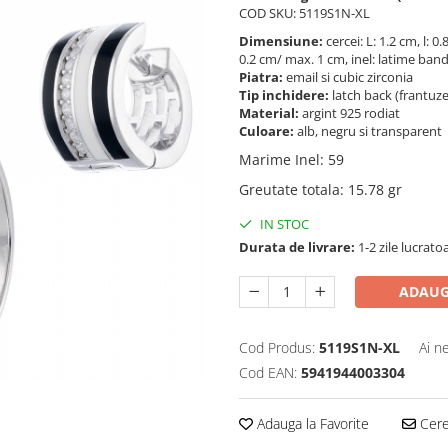
COD SKU: 5119S1N-XL
Dimensiune:
cercei: L: 1.2 cm, l: 
0.2 cm/ max. 1 cm, inel: latime ba
Piatra:
email si cubic zirconia
Tip inchidere:
latch back (frantuz
Material:
argint 925 rodiat
Culoare:
alb, negru si transparent
Marime Inel
:
59
Greutate totala
:
15.78 gr
IN STOC
Durata de livrare:
1-2 zile lucrato
ADAUG
Cod Produs:
5119S1N-XL
Ai n
Cod EAN:
5941944003304
Adauga la Favorite
Cere 