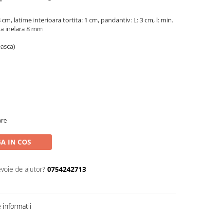
0.8 cm, latime interioara tortita: 1 cm, pandantiv: L: 3 cm, l: min.
nda inelara 8 mm
easca)
are
A IN COS
evoie de ajutor?
0754242713
informatii