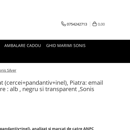
0754242713
0,00
AMBALARE CADOU
GHID MARIMI SONIS
onis Silver
at (cercei+pandantiv+inel), Piatra: email
re : alb , negru si transparent ,Sonis
i+pandantiv+inel), analizat si marcat de catre ANPC