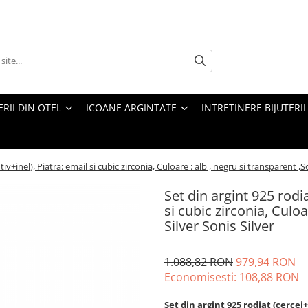
ERII DIN OTEL
ICOANE ARGINTATE
INTRETINERE BIJUTERII
v+inel), Piatra: email si cubic zirconia, Culoare : alb , negru si transparent ,S
Set din argint 925 rodi
si cubic zirconia, Culoa
Silver Sonis Silver
1.088,82 RON
979,94 RON
Economisesti:
108,88
RON
Set din argint 925 rodiat (cerce