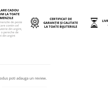
LARE CADOU
UM LA TOATE
MENZILE
CERTIFICAT DE
LIVR
menzile de peste
GARANȚIE ȘI CALITATE
care contin cel
LA TOATE BIJUTERIILE
uterie din argint,
o pereche de
i din argint
produs poti adauga un review.