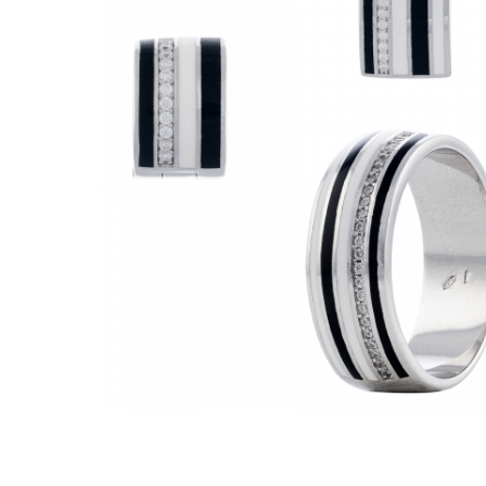
BIJUTERII PENTRU COPII
INELE
INELE
BUTONI
PIERCING
BRATARA TIP ROZARIU
SETURI BIJUTERII
LANTURI TIP ROZARIU
ACE DE CRAVATA
BRATARI PENTRU PICIOR
BUTONI