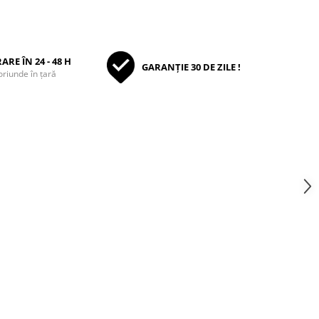
ARE ÎN 24 - 48 H
GARANȚIE 30 DE ZILE !
oriunde în țară