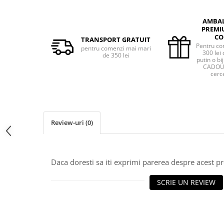
AMBA
PREMI
CO
TRANSPORT GRATUIT
Pentru co
pentru comenzi mai mari
300 lei 
de 350 lei
putin o bij
CADOU 
cerce
Review-uri
(0)
Daca doresti sa iti exprimi parerea despre acest 
SCRIE UN REVIEW